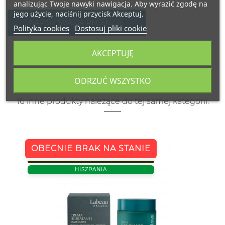
analizując Twoje nawyki nawigacja. Aby wyrazić zgodę na
jego użycie, naciśnij przycisk Akceptuj.
NAPISZ SWOJĄ RECENZJĘ
Polityka cookies
Dostosuj pliki cookie
AKCEPTUJĘ
ODRZUĆ WSZYSTKO
16 inne produkty należące do tej samej kategorii:
OBECNIE BRAK NA STANIE
HISZPANIA