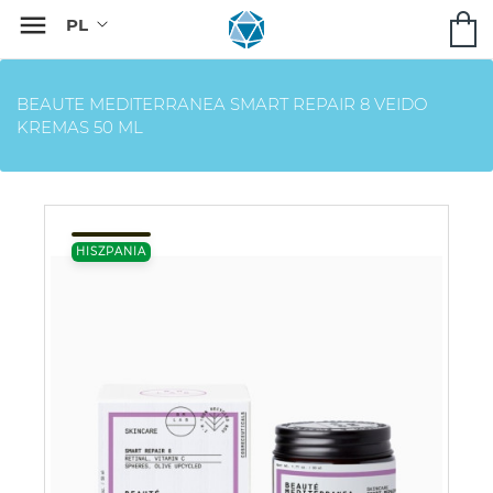

BEAUTE MEDITERRANEA SMART REPAIR 8 VEIDO
KREMAS 50 ML
HISZPANIA