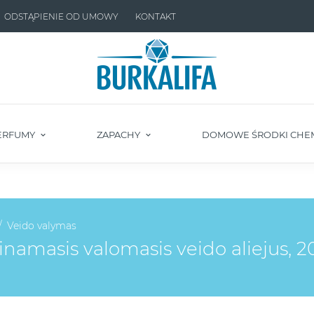
ODSTĄPIENIE OD UMOWY
KONTAKT
ERFUMY
ZAPACHY
DOMOWE ŚRODKI CHE
Veido valymas
amasis valomasis veido aliejus, 2