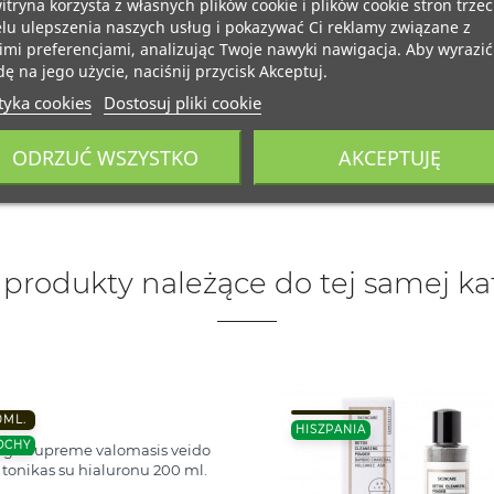
itryna korzysta z własnych plików cookie i plików cookie stron trzec
lu ulepszenia naszych usług i pokazywać Ci reklamy związane z
mi preferencjami, analizując Twoje nawyki nawigacja. Aby wyrazić
ę na jego użycie, naciśnij przycisk Akceptuj.
tyka cookies
Dostosuj pliki cookie
ODRZUĆ WSZYSTKO
AKCEPTUJĘ
 produkty należące do tej samej kat
0ML.
HISZPANIA
OCHY
 Age Supreme valomasis veido
 tonikas su hialuronu 200 ml.