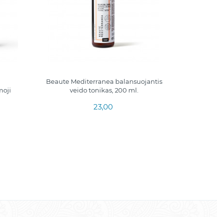
Beaute Mediterranea balansuojantis
Wybiela
moji
veido tonikas, 200 ml.
23,00