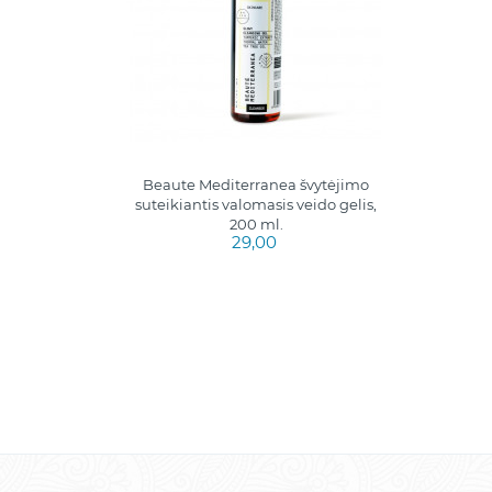
y żel do
Beaute Mediterranea švytėjimo
.
suteikiantis valomasis veido gelis,
200 ml.
29,00