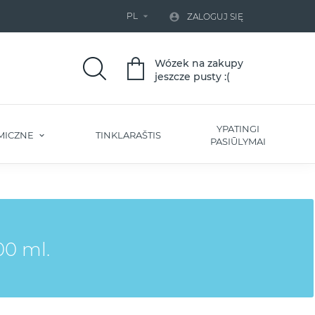
PL


ZALOGUJ SIĘ
Wózek na zakupy
jeszcze pusty :(
YPATINGI
MICZNE
TINKLARAŠTIS
PASIŪLYMAI
00 ml.