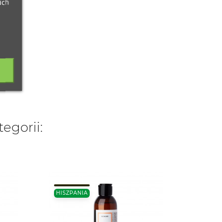
ich
egorii:
30ML.
HISZPANIA
IZRAEL