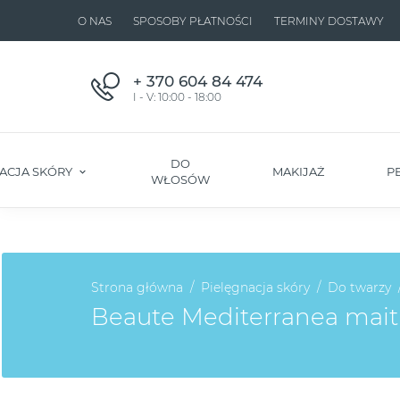
O NAS
SPOSOBY PŁATNOŚCI
TERMINY DOSTAWY
+ 370 604 84 474
I - V: 10:00 - 18:00
DO
ACJA SKÓRY
MAKIJAŻ
P
WŁOSÓW
Strona główna
Pielęgnacja skóry
Do twarzy
Beaute Mediterranea maitin