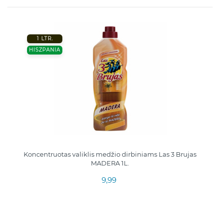
1 LTR.
HISZPANIA
Koncentruotas valiklis medžio dirbiniams Las 3 Brujas
MADERA 1L.
9,99