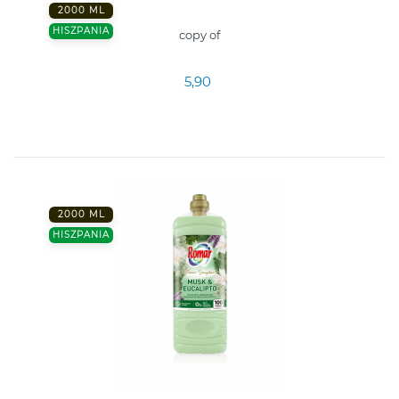
2000 ML
HISZPANIA
copy of
5,90
2000 ML
HISZPANIA