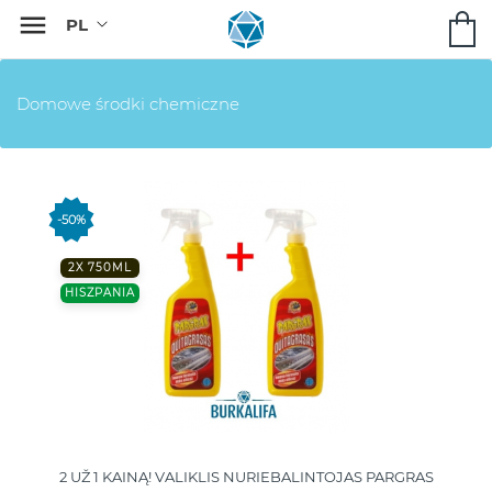

Domowe środki chemiczne
-50%
2X 750ML
HISZPANIA
2 UŽ 1 KAINĄ! VALIKLIS NURIEBALINTOJAS PARGRAS