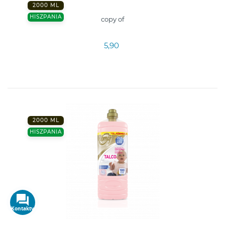
2000 ML
HISZPANIA
copy of
5,90
2000 ML
HISZPANIA