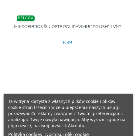
BELGIJA
MIKROFIBROS ŠLUOSTĖ POLIRAVIMUI "POLISH" 1 VNT.
6,99
Ta witryna korzysta z własnych plików cookie i plików
cookie stron trzecich w celu ulepszenia naszych usług i
9,90
pokazywać Ci reklamy związane z Twoimi preferencjami,
analizując Twoje nawyki nawigacja. Aby wyrazić zgodę na
jego użycie, naciśnij przycisk Akceptuj.
Polityka cookies
Dostosuj pliki cookie