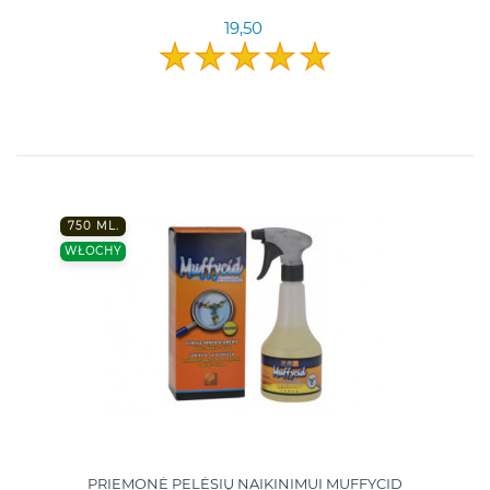
19,50
750 ML.
WŁOCHY
PRIEMONĖ PELĖSIŲ NAIKINIMUI MUFFYCID