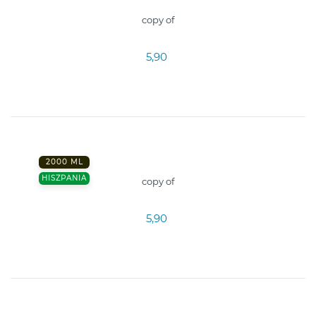
copy of
5,90
2000 ML
HISZPANIA
copy of
5,90