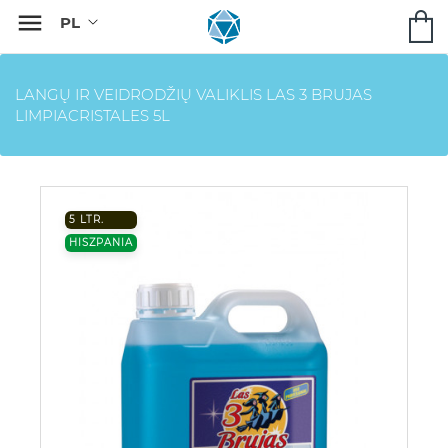

LANGŲ IR VEIDRODŽIŲ VALIKLIS LAS 3 BRUJAS
LIMPIACRISTALES 5L
5 LTR.
HISZPANIA