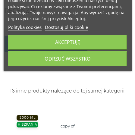
cookie stron trzecich w celu ulepszenia naszych usług i
pokazywać Ci reklamy związane z Twoimi preferencjami,
RECENZJE
analizując Twoje nawyki nawigacja. Aby wyrazić zgodę na
jego użycie, naciśnij przycisk Akceptuj.
Polityka cookies
Dostosuj pliki cookie
AKCEPTUJĘ
NAPISZ SWOJĄ RECENZJĘ
ODRZUĆ WSZYSTKO
16 inne produkty należące do tej samej kategorii:
2000 ML
HISZPANIA
copy of