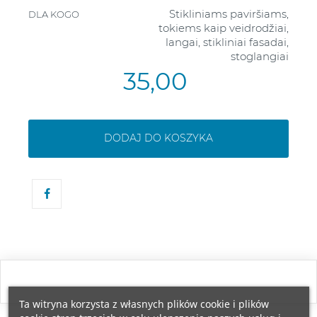
Stikliniams paviršiams,
DLA KOGO
tokiems kaip veidrodžiai,
langai, stikliniai fasadai,
stoglangiai
35,00
DODAJ DO KOSZYKA
Ta witryna korzysta z własnych plików cookie i plików