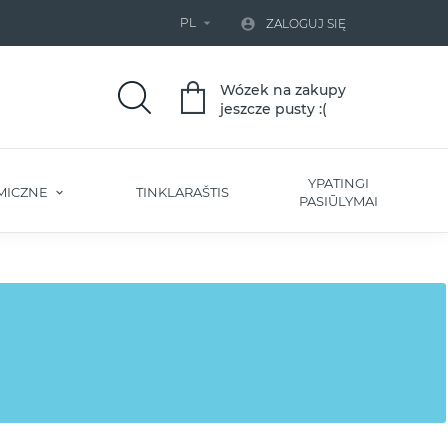
PL


ZALOGUJ SIĘ
Wózek na zakupy
jeszcze pusty :(
YPATINGI
MICZNE
TINKLARAŠTIS
PASIŪLYMAI