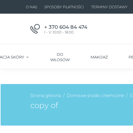
O NAS
SPOSOBY PŁATNOŚCI
TERMINY DOSTAWY
+ 370 604 84 474
I - V: 10:00 - 18:00
DO
ACJA SKÓRY
MAKIJAŻ
P
WŁOSÓW
Strona główna
Domowe środki chemiczne
S
copy of