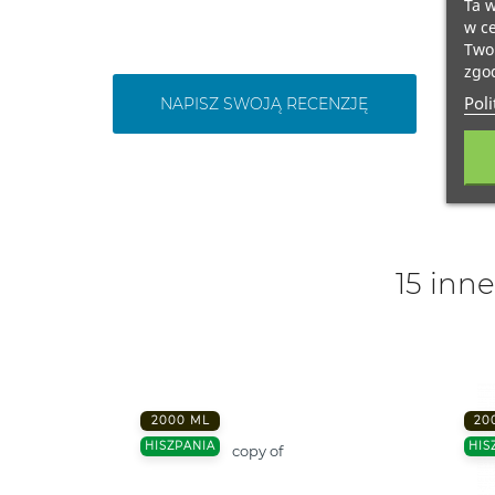
Ta w
w ce
Twoi
zgod
Poli
NAPISZ SWOJĄ RECENZJĘ
15 inne
2000 ML
20
HISZPANIA
HIS
copy of