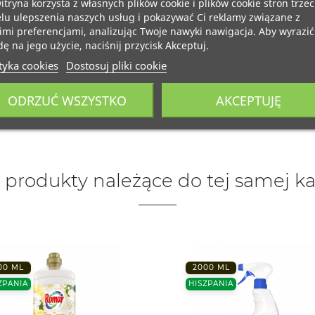
itryna korzysta z własnych plików cookie i plików cookie stron trzec
lu ulepszenia naszych usług i pokazywać Ci reklamy związane z
mi preferencjami, analizując Twoje nawyki nawigacja. Aby wyrazić
ę na jego użycie, naciśnij przycisk Akceptuj.
tyka cookies
Dostosuj pliki cookie
ODRZUĆ WSZYSTKO
AKCEPTUJĘ
 produkty należące do tej samej ka
00 ML
2000 ML
ZPANIA
HISZPANIA