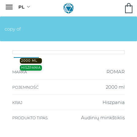

copy of
2000 ML
HISZPANIA
ROMAR
MARKA
2000 ml
POJEMNOŚĆ
Hiszpania
KRAJ
Audinių minkštiklis
PRODUKTO TIPAS