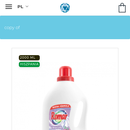

copy of
2000 ML
HISZPANIA