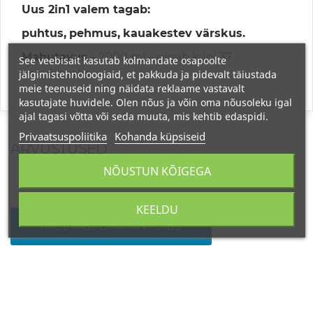
Uus 2in1 valem tagab:
puhtus,
pehmus,
kauakestev värskus.
Mahutavus
– 2000 ml – piisab kuni 37
See veebisait kasutab kolmandate osapoolte
pesukorraks
jälgimistehnoloogiaid, et pakkuda ja pidevalt täiustada
meie teenuseid ning näidata reklaame vastavalt
kasutajate huvidele. Olen nõus ja võin oma nõusoleku igal
ajal tagasi võtta või seda muuta, mis kehtib edaspidi.
Privaatsuspoliitika
Kohanda küpsiseid
ARVUSTUSED
NÕUSTUN KÕIGEGA
KEELDU
KIRJUTAGE OMA ARVUSTUS