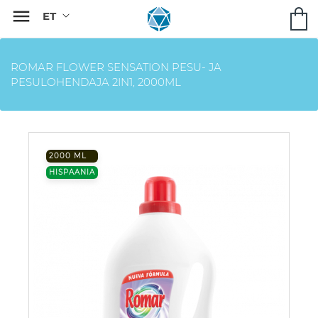

ROMAR FLOWER SENSATION PESU- JA
PESULOHENDAJA 2IN1, 2000ML
2000 ML
HISPAANIA