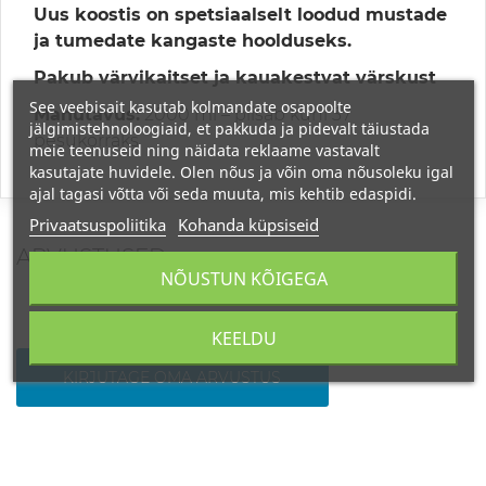
Uus koostis on spetsiaalselt loodud mustade
ja tumedate kangaste hoolduseks.
Pakub värvikaitset ja kauakestvat värskust
See veebisait kasutab kolmandate osapoolte
Mahutavus:
2000 ml – piisab kuni 37
jälgimistehnoloogiaid, et pakkuda ja pidevalt täiustada
pesukorraks
meie teenuseid ning näidata reklaame vastavalt
kasutajate huvidele. Olen nõus ja võin oma nõusoleku igal
ajal tagasi võtta või seda muuta, mis kehtib edaspidi.
Privaatsuspoliitika
Kohanda küpsiseid
ARVUSTUSED
NÕUSTUN KÕIGEGA
KEELDU
KIRJUTAGE OMA ARVUSTUS