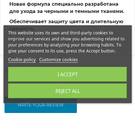
Новая формула специально разработана
для ухода за черными и темными тканями.
Обеспечивает защиту цвета и длительную
свежесть
This website uses its own and third-party cookies to
improve our services and show you advertising related to
Емкость:
2000 мл — достаточно для 37 стирок.
your preferences by analyzing your browsing habits. To
give your consent to its use, press the Accept button.
Cookie policy
Customize cookies
REVIEWS
I ACCEPT
REJECT ALL
WRITE YOUR REVIEW