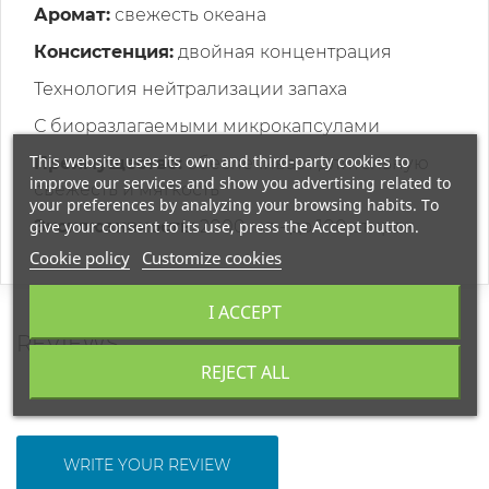
Аромат:
свежесть океана
Консистенция:
двойная концентрация
Технология нейтрализации запаха
С биоразлагаемыми микрокапсулами
This website uses its own and third-party cookies to
Преимущество:
обеспечивает длительную
improve our services and show you advertising related to
свежесть и мягкость
your preferences by analyzing your browsing habits. To
give your consent to its use, press the Accept button.
Эксклюзивность:
2000 мл - до 100 стирок
Cookie policy
Customize cookies
I ACCEPT
REVIEWS
REJECT ALL
WRITE YOUR REVIEW