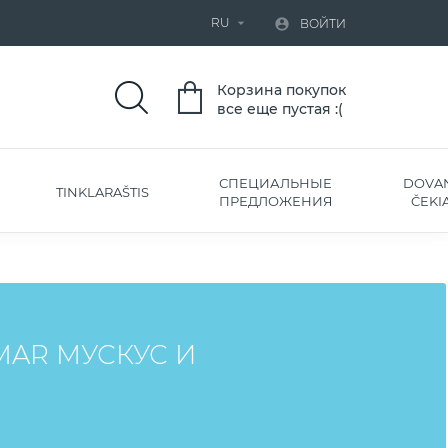
RU


ВОЙТИ
Корзина покупок
все еще пустая :(
СПЕЦИАЛЬНЫЕ
DOVA
TINKLARAŠTIS
ПРЕДЛОЖЕНИЯ
ČEKIA
AR МУСКУС И