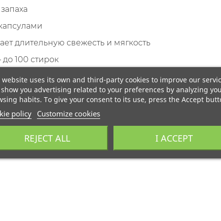
 запаха
капсулами
ет длительную свежесть и мягкость
 до 100 стирок
 website uses its own and third-party cookies to improve our servi
show you advertising related to your preferences by analyzing yo
sing habits. To give your consent to its use, press the Accept butt
ie policy
Customize cookies
REJECT ALL
I ACCEPT