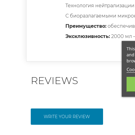
Технология нейтрализации
С биоразлагаемыми микро
Преимущество:
обеспечива
Эксклюзивность:
2000 мл –
This
and 
brow
Cook
REVIEWS
WRITE YOUR REVIEW