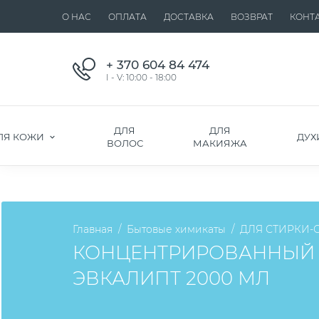
О НАС
ОПЛАТА
ДОСТАВКА
ВОЗВРАТ
КОНТ
+ 370 604 84 474
I - V: 10:00 - 18:00
ДЛЯ
ДЛЯ
ЛЯ КОЖИ
ДУХ
ВОЛОС
МАКИЯЖА
Главная
Бытовые химикаты
ДЛЯ СТИРКИ-
КОНЦЕНТРИРОВАННЫЙ 
ЭВКАЛИПТ 2000 МЛ