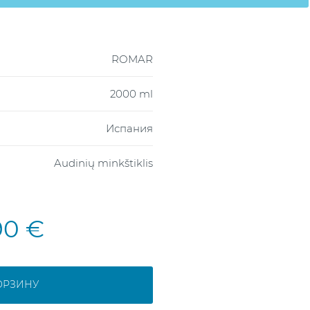
ROMAR
2000 ml
Испания
Audinių minkštiklis
90 €
ОРЗИНУ