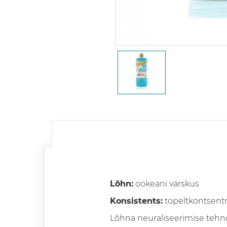
Lõhn:
ookeani värskus
Konsistents:
topeltkontsentr
Lõhna neuraliseerimise tehn