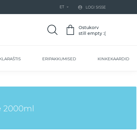
ET


LOGI SISSE
Ostukorv
still empty :(
KLARAŠTIS
ERIPAKKUMISED
KINKEKAARDID
e 2000ml