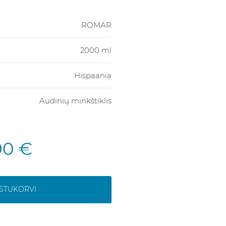
ROMAR
2000 ml
Hispaania
Audinių minkštiklis
90 €
OSTUKORVI