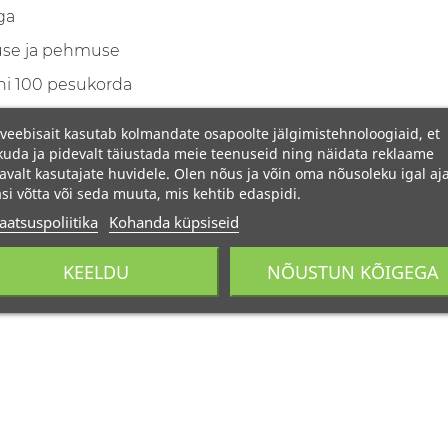
ga
kuse ja pehmuse
ni 100 pesukorda
veebisait kasutab kolmandate osapoolte jälgimistehnoloogiaid, et
uda ja pidevalt täiustada meie teenuseid ning näidata reklaame
avalt kasutajate huvidele. Olen nõus ja võin oma nõusoleku igal aja
si võtta või seda muuta, mis kehtib edaspidi.
aatsuspoliitika
Kohanda küpsiseid
KEELDU
NÕUSTUN KÕIGEGA