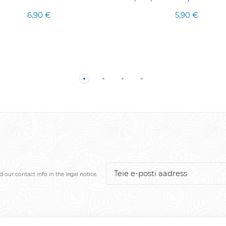
6,90 €
5,90 €
our contact info in the legal notice.