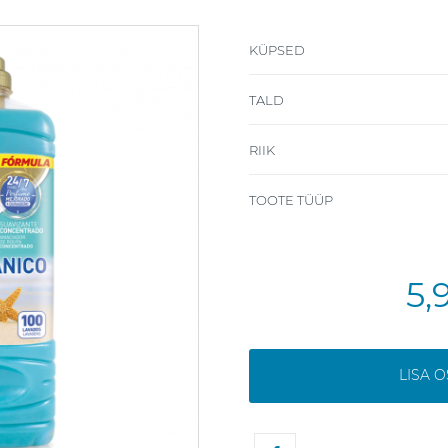
KÜPSED
TALD
RIIK
TOOTE TÜÜP
5,
LISA 