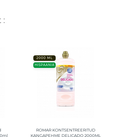
 :
2000 ML
2000
HISPAANIA
HISPA
d
ROMAR KONTSENTREERITUD
ROM
00ml
KANGAPEHME DELICADO 2000ML
pesup