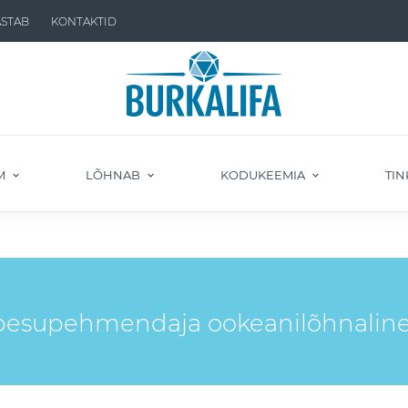
ASTAB
KONTAKTID
M
LÕHNAB
KODUKEEMIA
TIN
pesupehmendaja ookeanilõhnalin