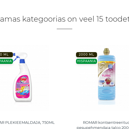
amas kategoorias on veel 15 toodet
50 ML
2000 ML
PAANIA
HISPAANIA
R PLEKIEEMALDAJA, 750ML
ROMAR kontsentreeritu
pesupehmendaja talco 20