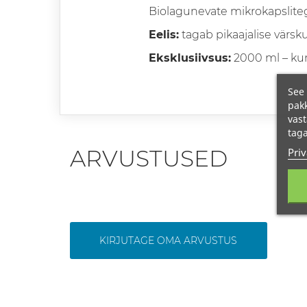
Biolagunevate mikrokapslite
Eelis:
tagab pikaajalise värs
Eksklusiivsus:
2000 ml – ku
See 
pakk
vast
taga
Priv
ARVUSTUSED
KIRJUTAGE OMA ARVUSTUS