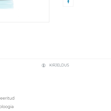
KIRJELDUS
eeritud
oloogia