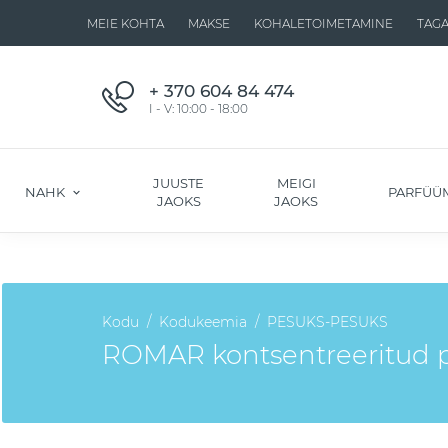
MEIE KOHTA
MAKSE
KOHALETOIMETAMINE
TAG
+ 370 604 84 474
I - V: 10:00 - 18:00
JUUSTE
MEIGI
NAHK
PARFÜÜ
JAOKS
JAOKS
Kodu
Kodukeemia
PESUKS-PESUKS
ROMAR kontsentreeritud 