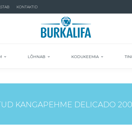
ASTAB
KONTAKTID
M
LÕHNAB
KODUKEEMIA
TIN
TUD KANGAPEHME DELICADO 20