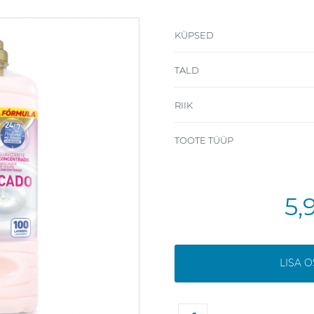
KÜPSED
TALD
RIIK
TOOTE TÜÜP
5,
LISA 