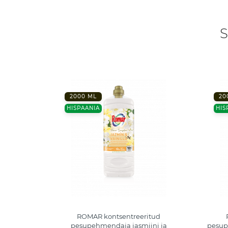
S
2000 ML
20
HISPAANIA
HIS
N PESU-
ROMAR kontsentreeritud
, 2000ML
pesupehmendaja jasmiini ja
pesup