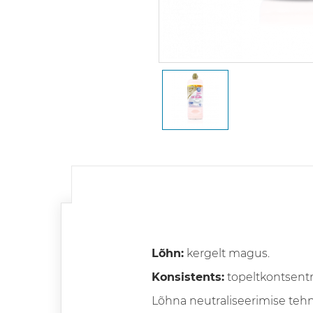
Lõhn:
kergelt magus.
Konsistents:
topeltkontsentr
Lõhna neutraliseerimise teh