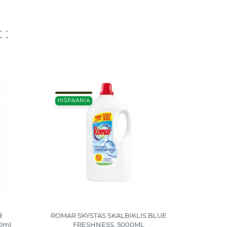
 :
2000
HISPAANIA
HISPA
d
ROMAR SKYSTAS SKALBIKLIS BLUE
ROMA
0ml
FRESHNESS, 5000ML
VÄRVI