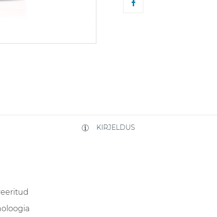
KIRJELDUS
eeritud
noloogia