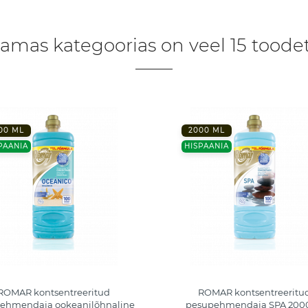
amas kategoorias on veel 15 toodet
00 ML
2000 ML
PAANIA
HISPAANIA
ROMAR kontsentreeritud
ROMAR kontsentreeritu
ehmendaja ookeanilõhnaline
pesupehmendaja SPA 200