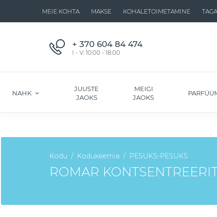
MEIE KOHTA
MAKSE
KOHALETOIMETAMINE
TAG
+ 370 604 84 474
I - V: 10:00 - 18:00
JUUSTE
MEIGI
NAHK
PARFÜÜ
JAOKS
JAOKS
Kodu
Kodukeemia
PESUKS-PESUKS
ROMAR KONTSENTREERI