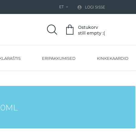
ET


LOGI SISSE
Ostukorv
still empty :(
KLARAŠTIS
ERIPAKKUMISED
KINKEKAARDID
00ML