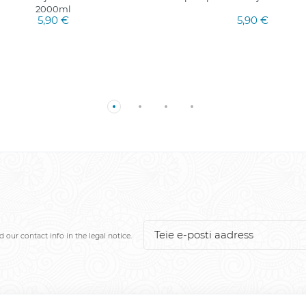
2000ml
5,90 €
5,90 €
our contact info in the legal notice.