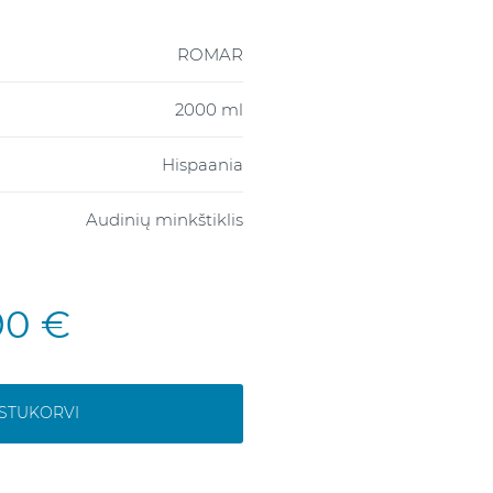
ROMAR
2000 ml
Hispaania
Audinių minkštiklis
90 €
OSTUKORVI