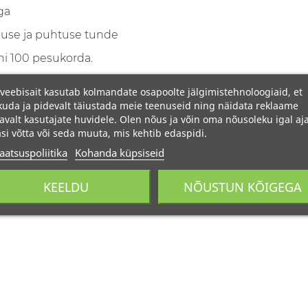
ga
muse ja puhtuse tunde
i 100 pesukorda.
veebisait kasutab kolmandate osapoolte jälgimistehnoloogiaid, et
uda ja pidevalt täiustada meie teenuseid ning näidata reklaame
avalt kasutajate huvidele. Olen nõus ja võin oma nõusoleku igal aja
si võtta või seda muuta, mis kehtib edaspidi.
aatsuspoliitika
Kohanda küpsiseid
KEELDU
NÕUSTUN KÕIGEGA