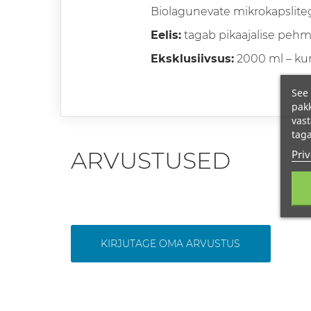
Biolagunevate mikrokapslite
Eelis:
tagab pikaajalise peh
Eksklusiivsus:
2000 ml – kun
See 
pakk
vast
taga
Priv
ARVUSTUSED
KIRJUTAGE OMA ARVUSTUS