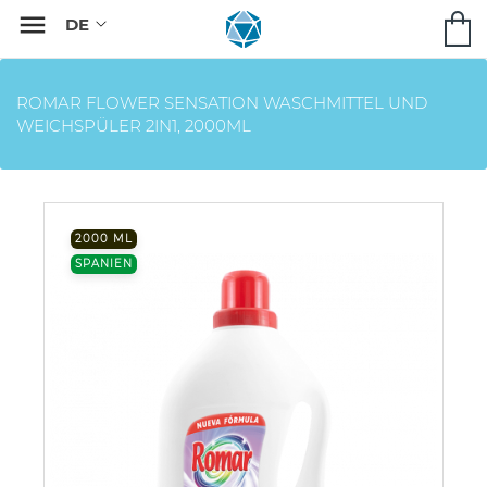

ROMAR FLOWER SENSATION WASCHMITTEL UND
WEICHSPÜLER 2IN1, 2000ML
2000 ML
SPANIEN