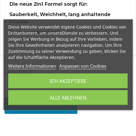
Die neue 2in1 Formel sorgt für:
Sauberkeit,
Weichheit,
lang anhaltende
Frische.
Diese Website verwendet eigene Cookies und Cookies von
Fassungsvermögen
– 2000 ml – reicht für bis
Drittanbietern, um unsereDienste zu verbessern. Und
zeigen Sie Werbung in Bezug auf Ihre Vorlieben, indem
zu 37 Wäschen
Sie Ihre Gewohnheiten analysieren navigation. Um Ihre
Zustimmung zu seiner Verwendung zu geben, klicken Sie
auf die Schaltfläche Akzeptieren.
Weitere Informationen
Anpassen von Cookies
REVIEWS
ICH AKZEPTIERE
ALLE ABLEHNEN
WRITE YOUR REVIEW