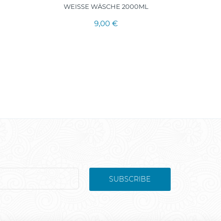
WEISSE WÄSCHE 2000ML
WEICHS
9,00 €
SUBSCRIBE