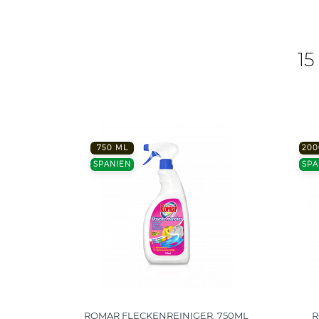
15
750 ML
200
SPANIEN
SPA
RTER
ROMAR FLECKENREINIGER, 750ML
R