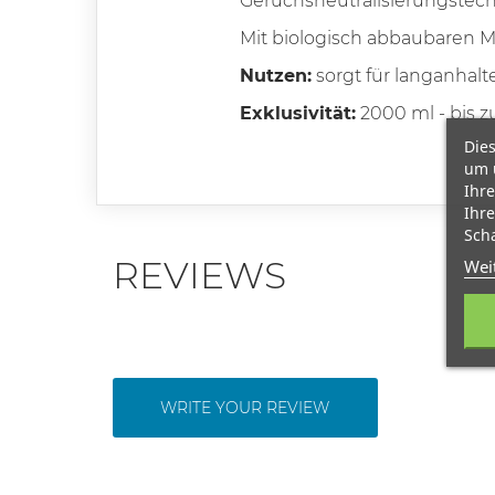
Geruchsneutralisierungstec
Mit biologisch abbaubaren M
Nutzen:
sorgt für langanhal
Exklusivität:
2000 ml - bis 
Dies
um 
Ihre
Ihre
Scha
REVIEWS
Wei
WRITE YOUR REVIEW