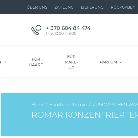
ÜBER UNS
ZAHLUNG
LIEFERUNG
RÜCKGABEN
+ 370 604 84 474
I - V: 10:00 - 18:00
FÜR
FÜR
T
MAKE-
PARFÜM
HAARE
UP
Heim
Haushaltschemie
ZUM WASCHEN-WA
ROMAR KONZENTRIERTER