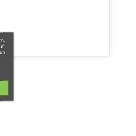
rn,
uf
 Um