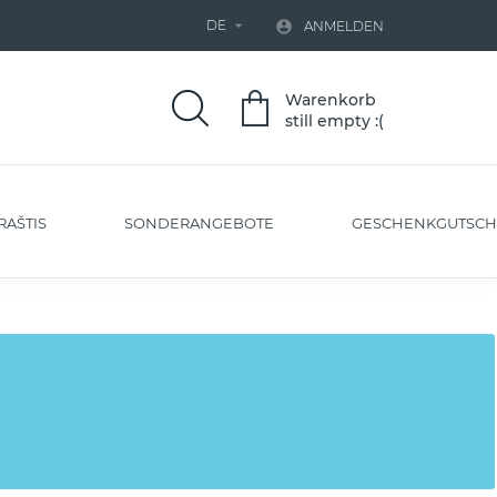
DE


ANMELDEN
Warenkorb
still empty :(
RAŠTIS
SONDERANGEBOTE
GESCHENKGUTSCH