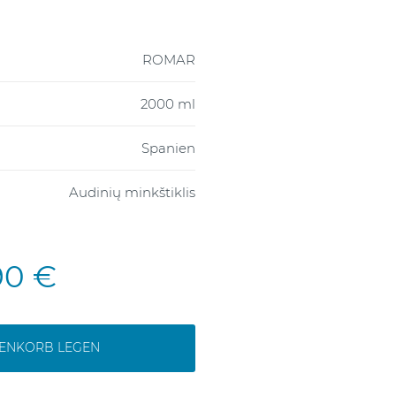
ROMAR
2000 ml
Spanien
Audinių minkštiklis
90 €
RENKORB LEGEN