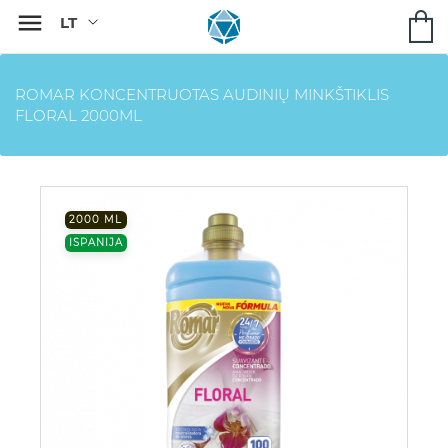

ROMAR KONCENTRUOTAS AUDINIŲ MINKŠTIKLIS
FLORAL 2000ML
2000 ML
ISPANIJA