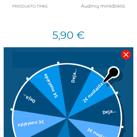
Audinių minkštiklis
PRODUKTO TIPAS
5,90 €
Į KREPŠELĮ
Deja...
5€ nuolaida
2€ nuolaida
Deja...
Deja...
APRAŠYMAS
3€ nuolaida
3€ nuolaida