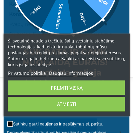
Kvapas:
subtilus ir gaivus gėlių
5€ nuolaida
Deja...
Konsistencija:
dvigubai koncentruotas
Deja...
Kvapų neuralizavimo technologija
Su biologiškai skaidžiomis mikrokapsulėmis
Ši svetainė naudoja trečiųjų šalių svetainių stebėjimo
Nauda:
suteikia ilgalaikį gaivumą ir minkštumą
technologijas, kad teiktų ir nuolat tobulintų mūsų
SUK RATĄ IR GAUK
skalbiniams
paslaugas bei rodytų reklamas pagal vartotojų interesus.
Sutinku ir galiu bet kada atšaukti ar pakeisti savo sutikimą,
NUOLAIDĄ EURAIS!
Išskirtinumas:
2000 ml – iki 100 skalbimų
kuris įsigalios ateityje.
*Nuolaida galioja
Privatumo politika
Daugiau informacijos
apsipirkimams nuo 49 € !
PRIIMTI VISKĄ
ATSILIEPIMAI
ATMESTI
Sutinku gauti naujienas ir pasiūlymus el. paštu.
PARAŠYKITE SAVO ATSILIEPIMĄ
Daugiau informacijos apie tai, kaip tvarkome jūsų duomenis rinkodaros