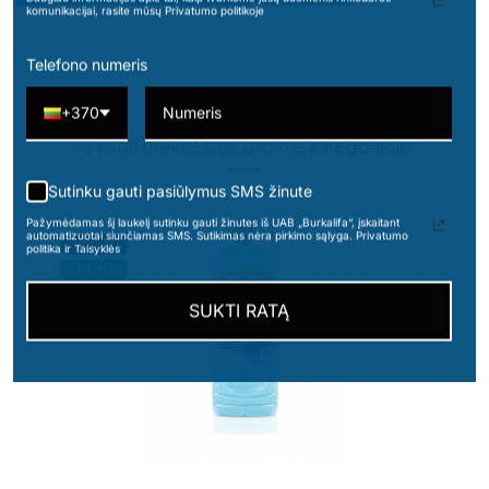
komunikacijai, rasite mūsų Privatumo politikoje
Telefono numeris
+370
15 kitos prekės toje pačioje kategorijoje:
Sutinku gauti pasiūlymus SMS žinute
Pažymėdamas šį laukelį sutinku gauti žinutes iš UAB „Burkalifa“, įskaitant
automatizuotai siunčiamas SMS. Sutikimas nėra pirkimo sąlyga. Privatumo
2000 ML
politika ir Taisyklės
ISPANIJA
SUKTI RATĄ