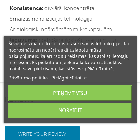
Konsistence:
divkārši koncentrēta
Smaržas neiralizācijas tehnoloģija
Ar bioloģiski noārdāmām mikrokapsulām
Ieguvums:
nodrošina ilgstošu svaigumu un
Šī vietne izmanto trešo pušu izsekošanas tehnoloģijas, lai
maigumu
nodrošinātu un nepārtraukti uzlabotu mūsu
pakalpojumus, kā arī rādītu reklāmas, kas atbilst lietotāju
Ekskluzivitāte:
2000 ml — līdz 100 mazgāšanas
interesēm. Es piekrītu un jebkurā laikā varu atsaukt vai
reizēm
mainīt savu piekrišanu, kas stāsies spēkā nākotnē.
Privātuma politika
Pielāgot sīkfailus
PIEŅEMT VISU
REVIEWS
NORAIDĪT
WRITE YOUR REVIEW