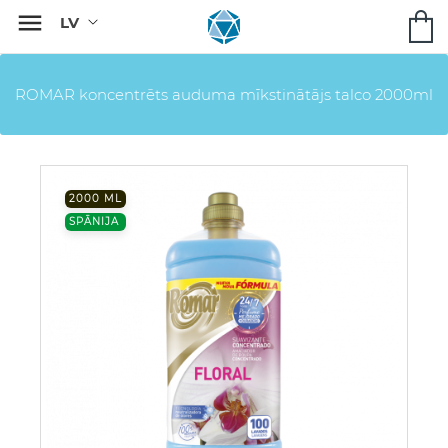

ROMAR koncentrēts auduma mīkstinātājs talco 2000ml
2000 ML
SPĀNIJA