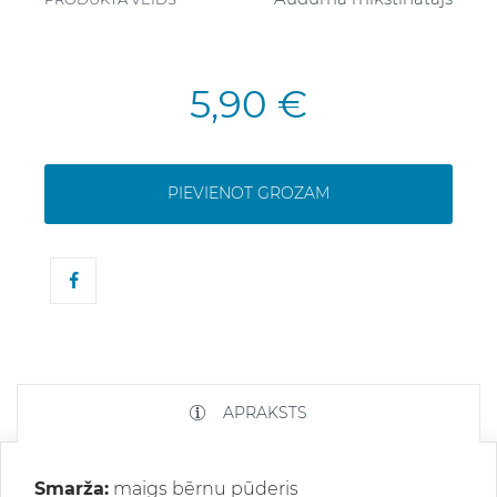
5,90 €
PIEVIENOT GROZAM
APRAKSTS
Smarža:
maigs bērnu pūderis