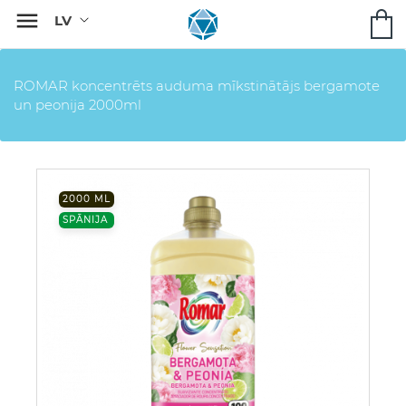

ROMAR koncentrēts auduma mīkstinātājs bergamote
un peonija 2000ml
2000 ML
SPĀNIJA