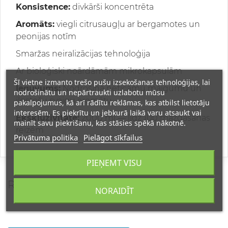
Konsistence:
divkārši koncentrēta
Aromāts:
viegli citrusaugļu ar bergamotes un
peonijas notīm
Smaržas neiralizācijas tehnoloģija
Ar bioloģiski noārdāmām mikrokapsulām
Šī vietne izmanto trešo pušu izsekošanas tehnoloģijas, lai
Ieguvums:
Nodrošina neticamu maigumu un
nodrošinātu un nepārtraukti uzlabotu mūsu
ilgstošu svaigu aromātu
pakalpojumus, kā arī rādītu reklāmas, kas atbilst lietotāju
interesēm. Es piekrītu un jebkurā laikā varu atsaukt vai
Ekskluzivitāte:
2000 ml — līdz 100 mazgāšanas
mainīt savu piekrišanu, kas stāsies spēkā nākotnē.
reizēm
Privātuma politika
Pielāgot sīkfailus
PIEŅEMT VISU
REVIEWS
NORAIDĪT