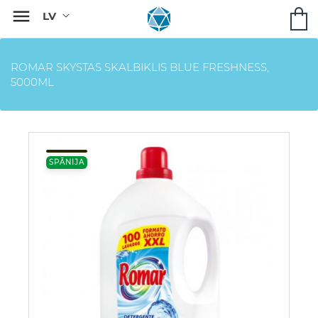

ROMAR SKYSTAS SKALBIKLIS BLUE FRESHNESS,
5000ML
SPĀNIJA