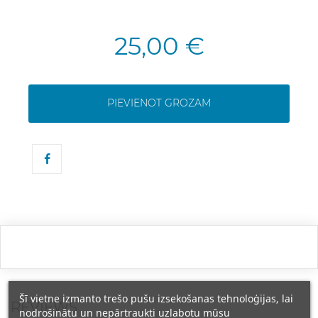
25,00 €
PIEVIENOT GROZAM
Šī vietne izmanto trešo pušu izsekošanas tehnoloģijas, lai
REVIEWS
nodrošinātu un nepārtraukti uzlabotu mūsu