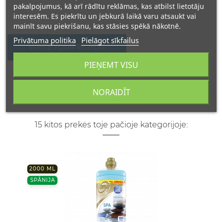
pakalpojumus, kā arī rādītu reklāmas, kas atbilst lietotāju
interesēm. Es piekrītu un jebkurā laikā varu atsaukt vai
mainīt savu piekrišanu, kas stāsies spēkā nākotnē.
Privātuma politika
Pielāgot sīkfailus
WRITE YOUR REVIEW
PIEŅEMT VISU
NORAIDĪT
15 kitos prekės toje pačioje kategorijoje:
2000 ML
SPĀNIJA