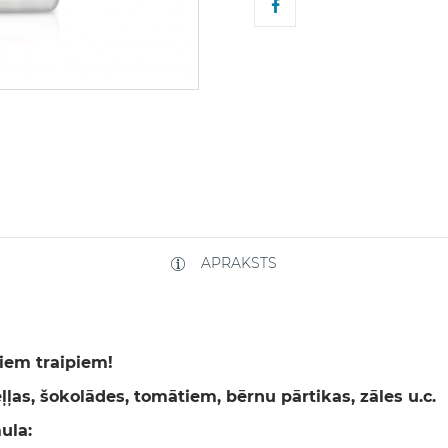
APRAKSTS
giem traipiem!
ļas, šokolādes, tomātiem, bērnu pārtikas, zāles u.c.
ula: