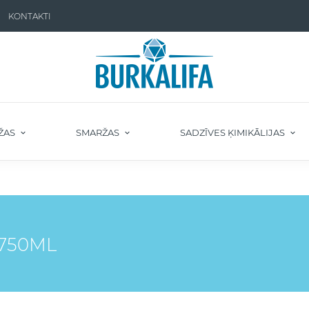
KONTAKTI
ŽAS
SMARŽAS
SADZĪVES ĶIMIKĀLIJAS
 750ML