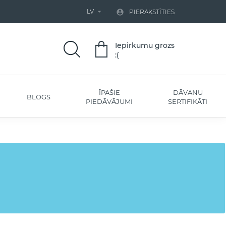
LV


PIERAKSTĪTIES
Iepirkumu grozs
:(
ĪPAŠIE
DĀVANU
BLOGS
PIEDĀVĀJUMI
SERTIFIKĀTI