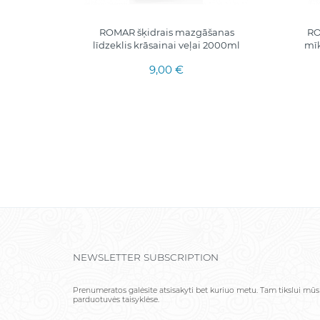
ON VEĻAS
ROMAR šķidrais mazgāšanas
RO
IS UN
līdzeklis krāsainai veļai 2000ml
mīk
2IN1,
9,00 €
NEWSLETTER SUBSCRIPTION
Prenumeratos galėsite atsisakyti bet kuriuo metu. Tam tikslui mūs
parduotuvės taisyklėse.