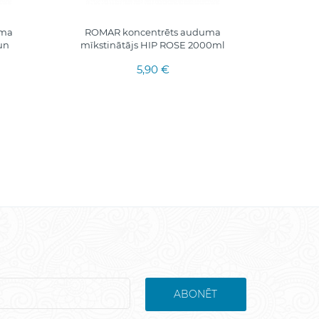
uma
ROMAR koncentrēts auduma
ROMA
un
mīkstinātājs HIP ROSE 2000ml
mīk
5,90 €
ABONĒT