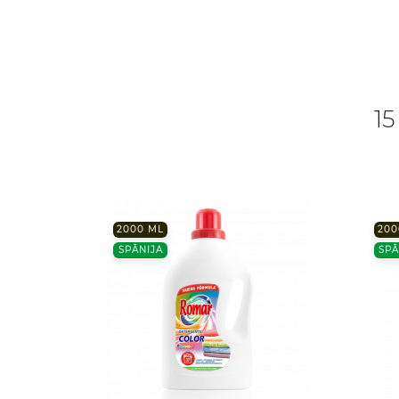
15
2000 ML
200
SPĀNIJA
SPĀ