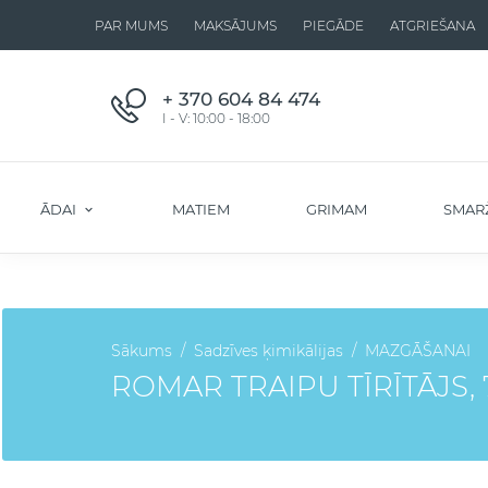
PAR MUMS
MAKSĀJUMS
PIEGĀDE
ATGRIEŠANA
+ 370 604 84 474
I - V: 10:00 - 18:00
ĀDAI
MATIEM
GRIMAM
SMAR
Sākums
Sadzīves ķimikālijas
MAZGĀŠANAI
ROMAR TRAIPU TĪRĪTĀJS,