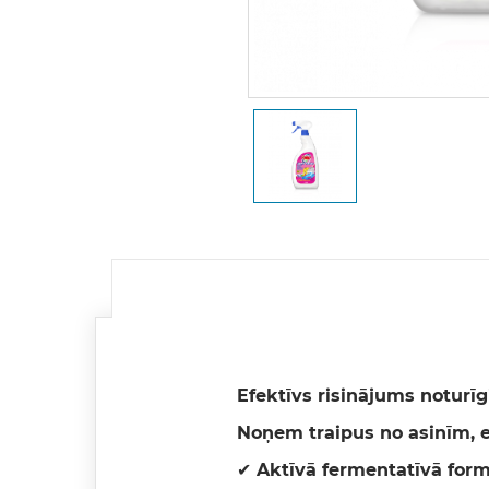
Efektīvs risinājums noturī
Noņem traipus no asinīm, eļ
✔ Aktīvā fermentatīvā form