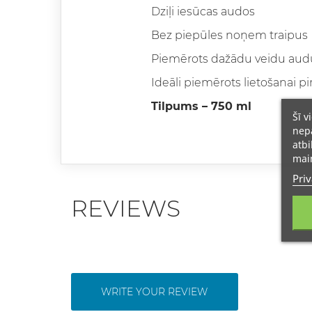
Dziļi iesūcas audos
Bez piepūles noņem traipus
Piemērots dažādu veidu au
Ideāli piemērots lietošanai 
Tilpums – 750 ml
Šī v
nepā
atbi
main
Priv
REVIEWS
WRITE YOUR REVIEW