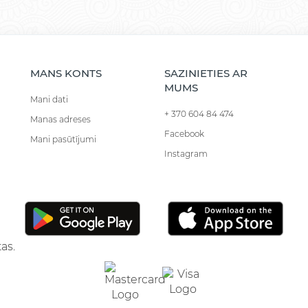
MANS KONTS
SAZINIETIES AR
MUMS
Mani dati
+ 370 604 84 474
Manas adreses
Facebook
Mani pasūtījumi
Instagram
as.