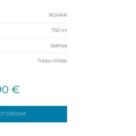
ROMAR
750 ml
Spānija
Traipu tīrītājs
90 €
NOT GROZAM