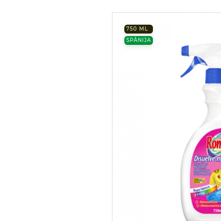
750 ML
SPĀNIJA