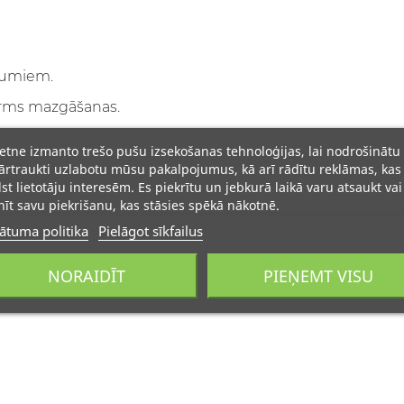
dumiem.
pirms mazgāšanas.
ietne izmanto trešo pušu izsekošanas tehnoloģijas, lai nodrošinātu
rtraukti uzlabotu mūsu pakalpojumus, kā arī rādītu reklāmas, kas
lst lietotāju interesēm. Es piekrītu un jebkurā laikā varu atsaukt vai
īt savu piekrišanu, kas stāsies spēkā nākotnē.
ātuma politika
Pielāgot sīkfailus
NORAIDĪT
PIEŅEMT VISU