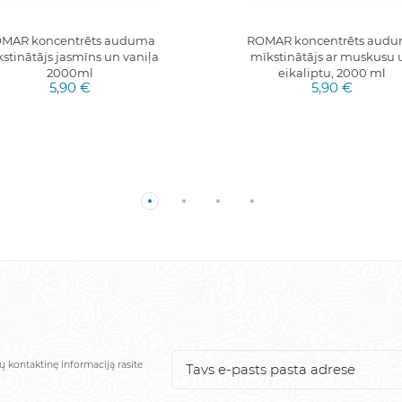
MAR koncentrēts auduma
ROMAR koncentrēts aud
stinātājs jasmīns un vaniļa
mīkstinātājs ar muskusu 
2000ml
eikaliptu, 2000 ml
5,90 €
5,90 €
ų kontaktinę informaciją rasite