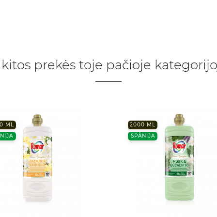
 kitos prekės toje pačioje kategorijo
0 ML
2000 ML
NIJA
SPĀNIJA