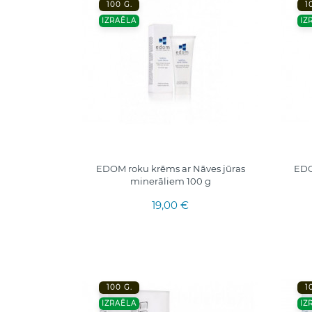
100 G.
1
IZRAĒLA
IZ
EDOM roku krēms ar Nāves jūras
EDO
minerāliem 100 g
19,00 €
100 G.
1
IZRAĒLA
IZ