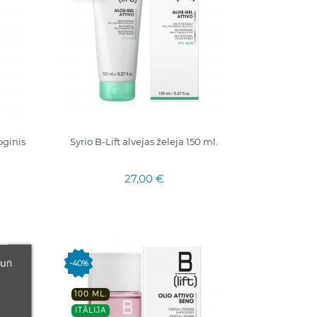
oginis
Syrio B-Lift alvejas želeja 150 ml.
27,00 €
 un
-40%
100 ML.
ITĀLIJA