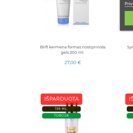
Priv
Blift ķermeņa formas nostiprinošs
Syr
gels 200 ml.
27,00 €
IŠPARDUOTA
I
156 ML.
TURCIJA