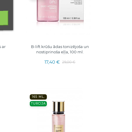
 ar
B-lift krūšu ādas tonizējoša un
nostiprinoša eļļa, 100 ml.
17,40 €
29,00 €
165 ML.
TURCIJA