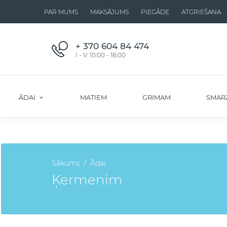
PAR MUMS
MAKSĀJUMS
PIEGĀDE
ATGRIEŠANA
+ 370 604 84 474
I - V: 10:00 - 18:00
ĀDAI
MATIEM
GRIMAM
SMAR
Sākums
Ādai
Ķermenim