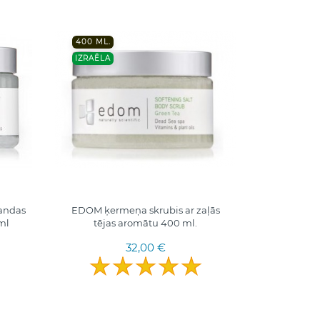
400 ML.
IZRAĒLA
andas
EDOM ķermeņa skrubis ar zaļās
ml
tējas aromātu 400 ml.
32,00 €