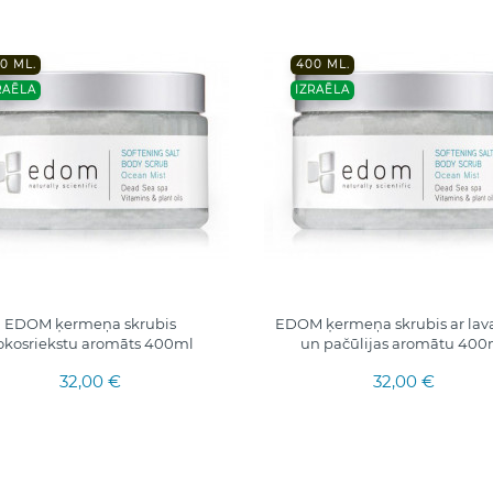
0 ML.
400 ML.
RAĒLA
IZRAĒLA
EDOM ķermeņa skrubis
EDOM ķermeņa skrubis ar lav
okosriekstu aromāts 400ml
un pačūlijas aromātu 400
32,00 €
32,00 €