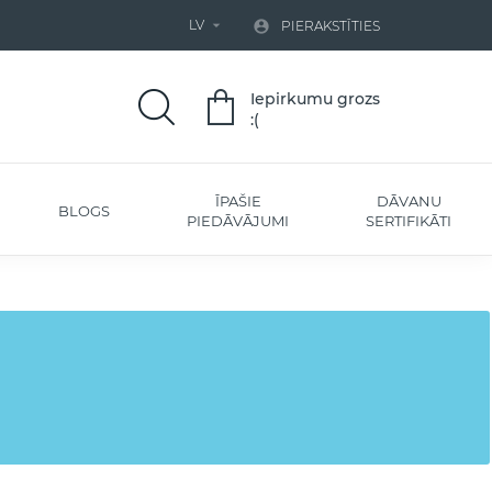
LV


PIERAKSTĪTIES
Iepirkumu grozs
:(
ĪPAŠIE
DĀVANU
BLOGS
PIEDĀVĀJUMI
SERTIFIKĀTI