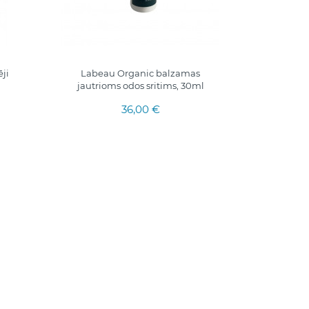
ēji
Labeau Organic balzamas
jautrioms odos sritims, 30ml
36,00 €