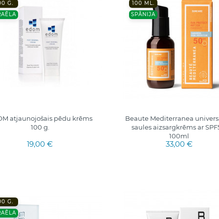
00 G.
100 ML.
RAĒLA
SPĀNIJA
M atjaunojošais pēdu krēms
Beaute Mediterranea univers
100 g.
saules aizsargkrēms ar SPF
100ml
19,00 €
33,00 €
00 G.
RAĒLA