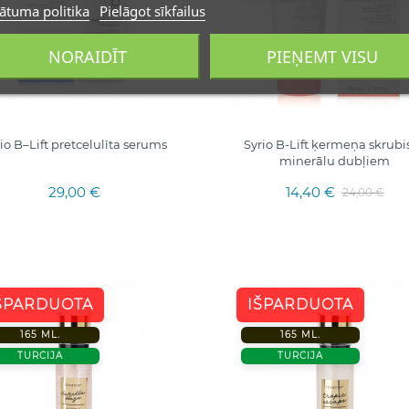
ātuma politika
Pielāgot sīkfailus
NORAIDĪT
PIEŅEMT VISU
io B–Lift pretcelulīta serums
Syrio B-Lift ķermeņa skrubis
minerālu dubļiem
29,00 €
14,40 €
24,00 €
ŠPARDUOTA
IŠPARDUOTA
165 ML.
165 ML.
TURCIJA
TURCIJA