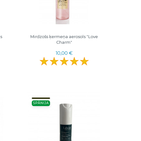
s
Mirdzošs ķermeņa aerosols "Love
Charm"
10,00 €
SPĀNIJA