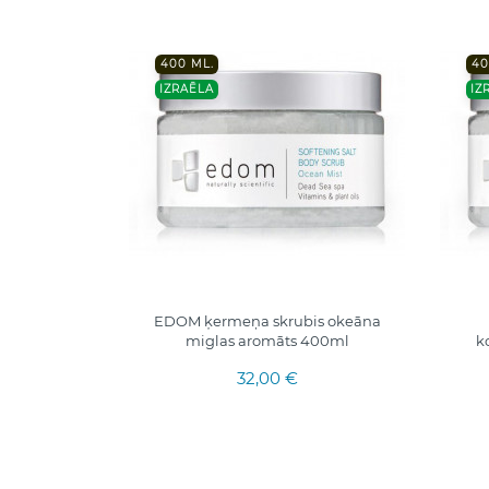
400 ML.
40
IZRAĒLA
IZ
EDOM ķermeņa skrubis okeāna
miglas aromāts 400ml
k
32,00 €