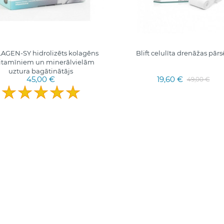
AGEN-SY hidrolizēts kolagēns
Blift celulīta drenāžas pārs
vitamīniem un minerālvielām
uztura bagātinātājs
45,00 €
19,60 €
49,00 €