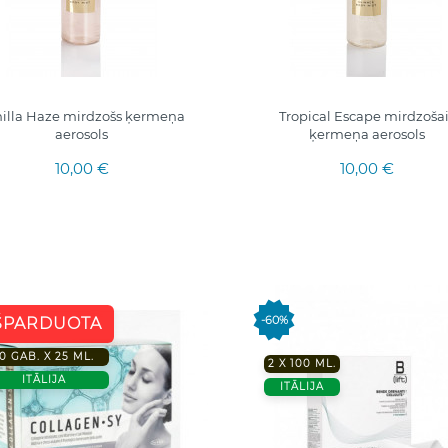
illa Haze mirdzošs ķermeņa
Tropical Escape mirdzošai
aerosols
ķermeņa aerosols
10,00 €
10,00 €
-60%
ŠPARDUOTA
10 GAB. X 25 ML.
2 X 100 ML.
ITĀLIJA
ITĀLIJA