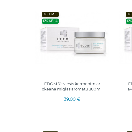
300 ML.
30
IZRAĒLA
IZ
EDOM šī sviests ķermenim ar
E
okeāna miglas aromātu 300ml.
la
39,00 €