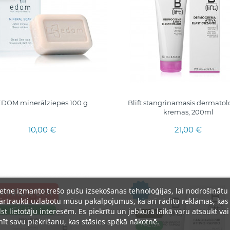
DOM minerālziepes 100 g
Blift stangrinamasis dermatol
kremas, 200ml
10,00 €
21,00 €
ietne izmanto trešo pušu izsekošanas tehnoloģijas, lai nodrošinātu
-40%
ŠPARDUOTA
rtraukti uzlabotu mūsu pakalpojumus, kā arī rādītu reklāmas, kas
lst lietotāju interesēm. Es piekrītu un jebkurā laikā varu atsaukt vai
ITĀLIJA
300 ML
īt savu piekrišanu, kas stāsies spēkā nākotnē.
ITĀLIJA