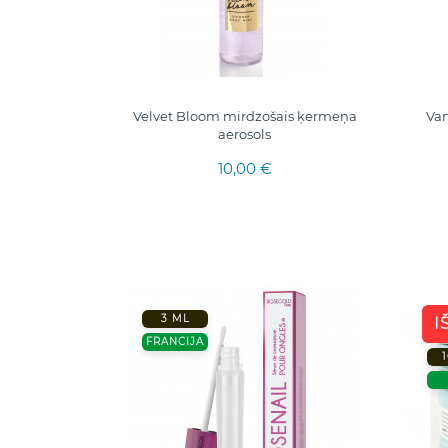
Velvet Bloom mirdzošais ķermeņa
Van
aerosols
10,00 €
3 ML
I
FRANCIJA