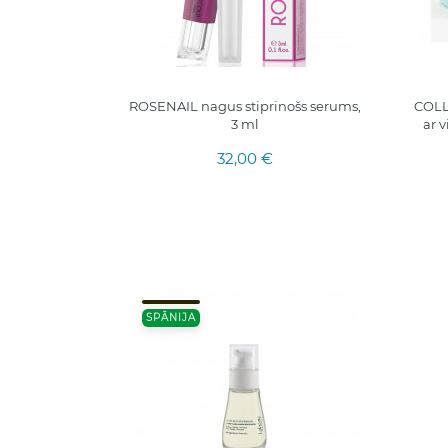
ROSENAIL nagus stiprinošs serums,
COLL
3 ml
ar 
32,00 €
SPĀNIJA