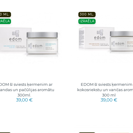
0 ML.
300 ML.
RAĒLA
IZRAĒLA
DOM šī sviests ķermenim ar
EDOM šī sviests ķermenim 
vandas un pačūlijas aromātu
kokosriekstu un vaniļas aro
300ml.
300 ml
39,00 €
39,00 €