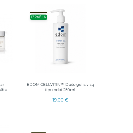
IZRAĒLA
ar
EDOM CELLVITIN™ Dušo gelis visų
mātu
tipų odai 250ml.
19,00 €