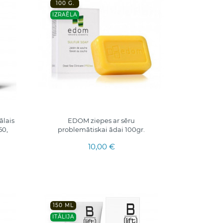
100 G.
IZRAĒLA
ālais
EDOM ziepes ar sēru
50,
problemātiskai ādai 100gr.
10,00 €
150 ML
ITĀLIJA