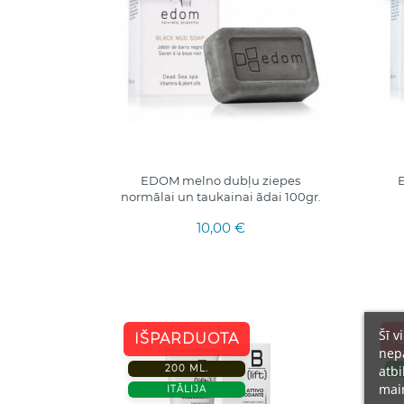
EDOM melno dubļu ziepes
E
normālai un taukainai ādai 100gr.
10,00 €
Šī v
IŠPARDUOTA
I
nepā
atbi
200 ML.
main
ITĀLIJA