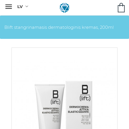

Blift stangrinamasis dermatologinis kremas, 200ml