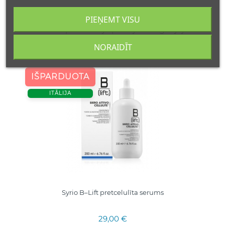
PIEŅEMT VISU
16 kitos prekės toje pačioje kategorijoje:
NORAIDĪT
IŠPARDUOTA
ITĀLIJA
Syrio B–Lift pretcelulīta serums
29,00 €