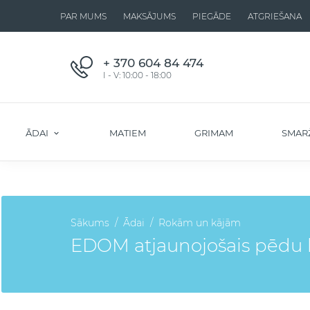
PAR MUMS
MAKSĀJUMS
PIEGĀDE
ATGRIEŠANA
+ 370 604 84 474
I - V: 10:00 - 18:00
ĀDAI
MATIEM
GRIMAM
SMAR
Sākums
Ādai
Rokām un kājām
EDOM atjaunojošais pēdu 