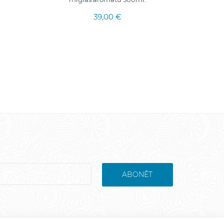
39,00 €
ABONĒT