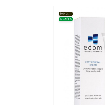
100 G.
IZRAĒLA