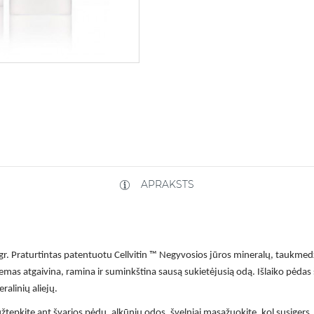
APRAKSTS
r.
Praturtintas patentuotu Cellvitin ™ Negyvosios jūros mineralų, taukmedži
as atgaivina, ramina ir suminkština sausą sukietėjusią odą. Išlaiko pėdas šv
ralinių aliejų.
žtepkite ant švarios pėdų, alkūnių odos, švelniai masažuokite, kol susigers.