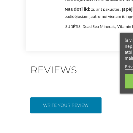
Naudoti iki:
Įspė
žr. ant pakuotės.
padidėjusiam jautrumui vienam iš ingr
SUDĖTIS: Dead Sea Minerals, Vitamin E
Šī v
nepā
atbi
main
Priv
REVIEWS
WRITE YOUR REVIEW