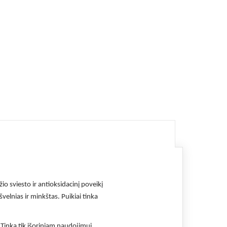
o sviesto ir antioksidacinį poveikį
elnias ir minkštas. Puikiai tinka
 Tinka tik išoriniam naudojimui.