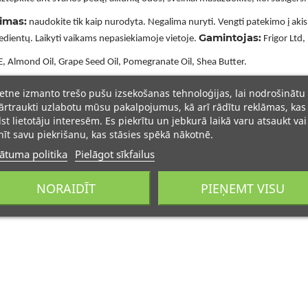
jimas:
naudokite tik kaip nurodyta. Negalima nuryti. Vengti patekimo į aki
Gamintojas:
edientų. Laikyti vaikams nepasiekiamoje vietoje.
Frigor Ltd, 
, Almond Oil, Grape Seed Oil, Pomegranate Oil, Shea Butter.
ietne izmanto trešo pušu izsekošanas tehnoloģijas, lai nodrošinātu
rtraukti uzlabotu mūsu pakalpojumus, kā arī rādītu reklāmas, kas
lst lietotāju interesēm. Es piekrītu un jebkurā laikā varu atsaukt vai
īt savu piekrišanu, kas stāsies spēkā nākotnē.
ātuma politika
Pielāgot sīkfailus
NORAIDĪT
PIEŅEMT VISU