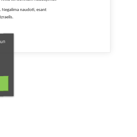
s. Negalima naudoti, esant
Izraelis.
 un