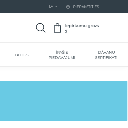
LV


PIERAKSTĪTIES
Iepirkumu grozs
:(
ĪPAŠIE
DĀVANU
BLOGS
PIEDĀVĀJUMI
SERTIFIKĀTI