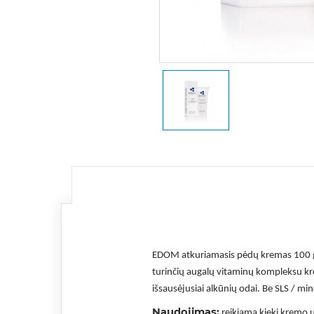
EDOM atkuriamasis pėdų kremas 100 g
turinčių augalų vitaminų kompleksu krem
išsausėjusiai alkūnių odai. Be SLS / mine
Naudojimas:
reikiamą kiekį kremo u