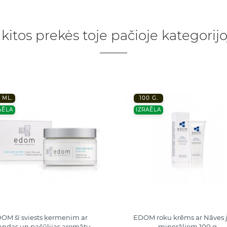
 kitos prekės toje pačioje kategorijo
 ML.
100 G.
AĒLA
IZRAĒLA
OM šī sviests ķermenim ar
EDOM roku krēms ar Nāves 
andas un pačūlijas aromātu
minerāliem 100 g