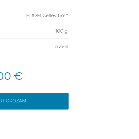
EDOM Cellevitin™
100 g.
Izraēla
,00 €
NOT GROZAM