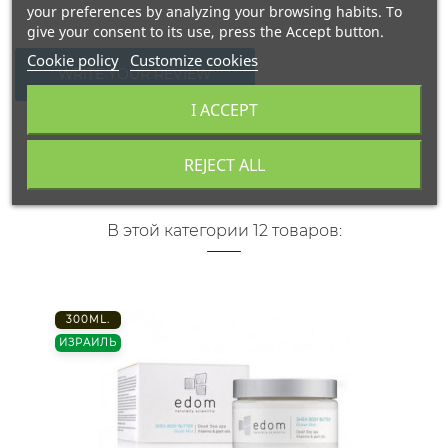
your preferences by analyzing your browsing habits. To
give your consent to its use, press the Accept button.
Cookie policy
Customize cookies
WRITE YOUR REVIEW
I ACCEPT
REJECT ALL
В этой категории 12 товаров:
300ML.
ИЗРАИЛЬ