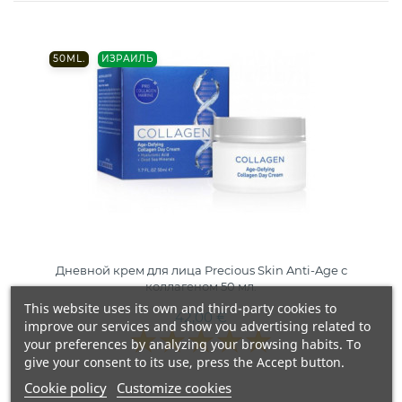
50ML.
ИЗРАИЛЬ
Дневной крем для лица Precious Skin Anti-Age с
коллагеном 50 мл.
This website uses its own and third-party cookies to
42,00 €
improve our services and show you advertising related to
your preferences by analyzing your browsing habits. To
give your consent to its use, press the Accept button.
Cookie policy
Customize cookies