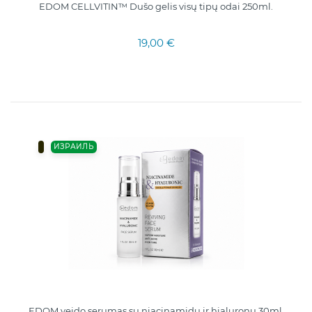
EDOM CELLVITIN™ Dušo gelis visų tipų odai 250ml.
19,00 €
ИЗРАИЛЬ
EDOM veido serumas su niacinamidu ir hialuronu 30ml.