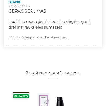
DIANA
2020-09-18
GERAS SERUMAS
labai tiko mano jautriai odai, nedirgina, gerai
drekina, rauksleles sumazejo
2 out of 2 people found this review useful.
В этой категории 11 товаров:
ИСПАНИЯ