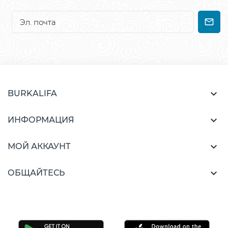

BURKALIFA

ИНФОРМАЦИЯ

МОЙ АККАУНТ

ОБЩАЙТЕСЬ