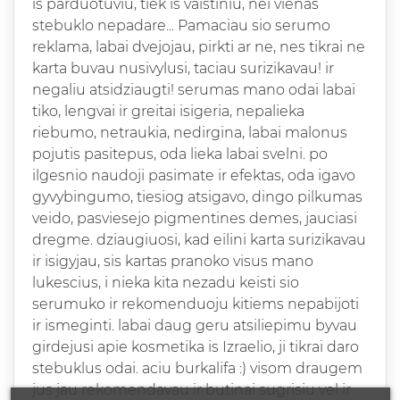
is parduotuviu, tiek is vaistiniu, nei vienas
stebuklo nepadare... Pamaciau sio serumo
reklama, labai dvejojau, pirkti ar ne, nes tikrai ne
karta buvau nusivylusi, taciau surizikavau! ir
negaliu atsidziaugti! serumas mano odai labai
tiko, lengvai ir greitai isigeria, nepalieka
riebumo, netraukia, nedirgina, labai malonus
pojutis pasitepus, oda lieka labai svelni. po
ilgesnio naudoji pasimate ir efektas, oda igavo
gyvybingumo, tiesiog atsigavo, dingo pilkumas
veido, pasviesejo pigmentines demes, jauciasi
dregme. dziaugiuosi, kad eilini karta surizikavau
ir isigyjau, sis kartas pranoko visus mano
lukescius, i nieka kita nezadu keisti sio
serumuko ir rekomenduoju kitiems nepabijoti
ir ismeginti. labai daug geru atsiliepimu byvau
girdejusi apie kosmetika is Izraelio, ji tikrai daro
stebuklus odai. aciu burkalifa :) visom draugem
jus jau rekomendavau ir butinai sugrisiu vel ir