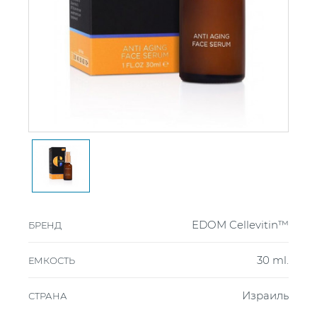
EDOM Cellevitin™
БРЕНД
30 ml.
ЕМКОСТЬ
Израиль
СТРАНА