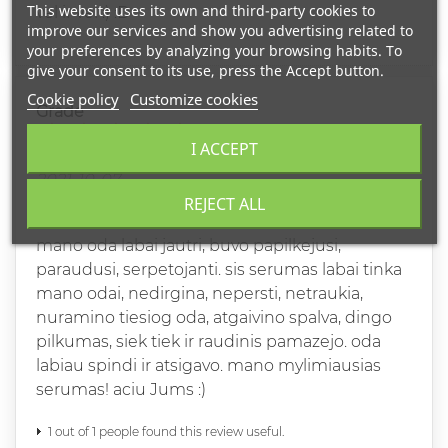
This website uses its own and third-party cookies to
vel ir vel :) :D
improve our services and show you advertising related to
your preferences by analyzing your browsing habits. To
give your consent to its use, press the Accept button.
Cookie policy
Customize cookies
Grade
I ACCEPT
JOLANTA
2021-10-07
REKOMENDUOJU
REJECT ALL
mano oda labai jautri, buvo papilkejusi,
paraudusi, serpetojanti. sis serumas labai tinka
mano odai, nedirgina, nepersti, netraukia,
nuramino tiesiog oda, atgaivino spalva, dingo
pilkumas, siek tiek ir raudinis pamazejo. oda
labiau spindi ir atsigavo. mano mylimiausias
serumas! aciu Jums :)
1 out of 1 people found this review useful.