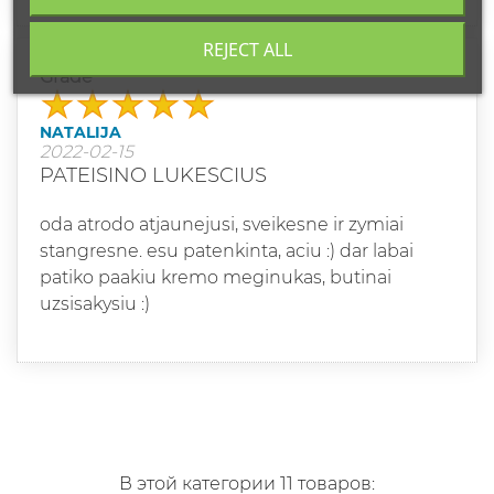
REJECT ALL
Grade
NATALIJA
2022-02-15
PATEISINO LUKESCIUS
oda atrodo atjaunejusi, sveikesne ir zymiai
stangresne. esu patenkinta, aciu :) dar labai
patiko paakiu kremo meginukas, butinai
uzsisakysiu :)
В этой категории 11 товаров: