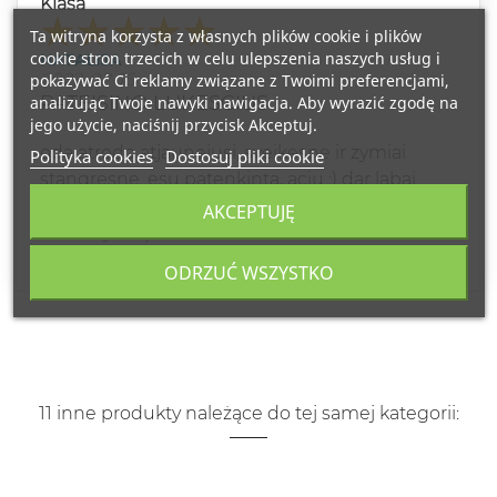
Klasa
Ta witryna korzysta z własnych plików cookie i plików
cookie stron trzecich w celu ulepszenia naszych usług i
NATALIJA
2022-02-15
pokazywać Ci reklamy związane z Twoimi preferencjami,
PATEISINO LUKESCIUS
analizując Twoje nawyki nawigacja. Aby wyrazić zgodę na
jego użycie, naciśnij przycisk Akceptuj.
oda atrodo atjaunejusi, sveikesne ir zymiai
Polityka cookies
Dostosuj pliki cookie
stangresne. esu patenkinta, aciu :) dar labai
patiko paakiu kremo meginukas, butinai
AKCEPTUJĘ
uzsisakysiu :)
ODRZUĆ WSZYSTKO
11 inne produkty należące do tej samej kategorii: