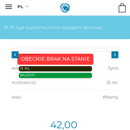

B-lift Age Supreme jūrinio kolageno serumas


OBECNIE BRAK NA STANIE
Syrio
MARKA
15 ML.
WŁOCHY
15 ml.
POJEMNOŚĆ
Włochy
KRAJ
42,00