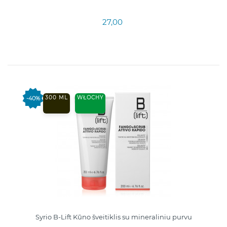
27,00
300 ML
WŁOCHY
-40%
Syrio B-Lift Kūno šveitiklis su mineraliniu purvu