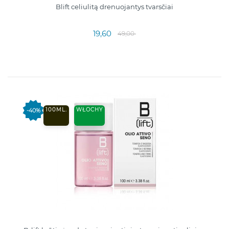
Blift celiulitą drenuojantys tvarsčiai
19,60
49,00
100ML.
WŁOCHY
-40%