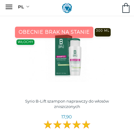

300 ML
OBECNIE BRAK NA STANIE
WŁOCHY
Syrio B-Lift szampon naprawczy do włosów
zniszczonych
17,90