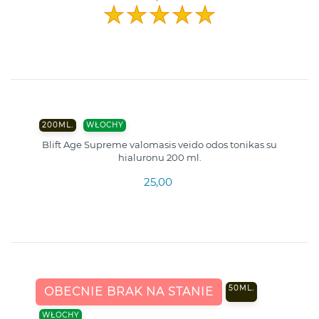
200ML.
WŁOCHY
Blift Age Supreme valomasis veido odos tonikas su
hialuronu 200 ml.
25,00
50ML.
OBECNIE BRAK NA STANIE
WŁOCHY