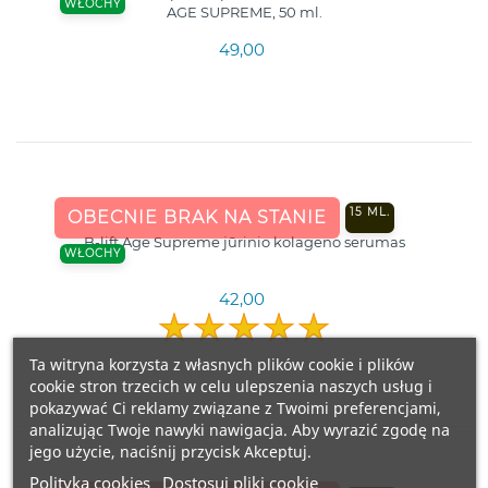
WŁOCHY
AGE SUPREME, 50 ml.
49,00
15 ML.
OBECNIE BRAK NA STANIE
B-lift Age Supreme jūrinio kolageno serumas
WŁOCHY
42,00
Ta witryna korzysta z własnych plików cookie i plików
cookie stron trzecich w celu ulepszenia naszych usług i
pokazywać Ci reklamy związane z Twoimi preferencjami,
analizując Twoje nawyki nawigacja. Aby wyrazić zgodę na
jego użycie, naciśnij przycisk Akceptuj.
Polityka cookies
Dostosuj pliki cookie