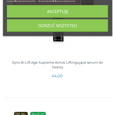
30 ML.
OBECNIE BRAK NA STANIE
AKCEPTUJĘ
WŁOCHY
ODRZUĆ WSZYSTKO
Syrio B-Lift Age Supreme Active Liftingujące serum do
twarzy
44,00
150 ML.
WŁOCHY