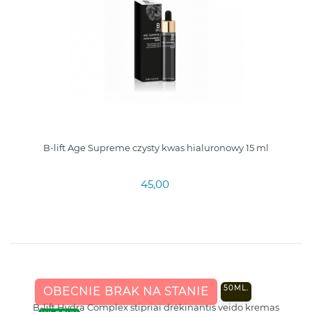
B-lift Age Supreme czysty kwas hialuronowy 15 ml
45,00
50ML.
OBECNIE BRAK NA STANIE
B-lift Hydra Complex stipriai drėkinantis veido kremas