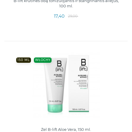
B-lift krūtinės odą tonizuojantis ir stangrinantis aliejus,
100 ml.
17,40
29,00
150 ML
WŁOCHY
Żel B-lift Aloe Vera, 150 ml.