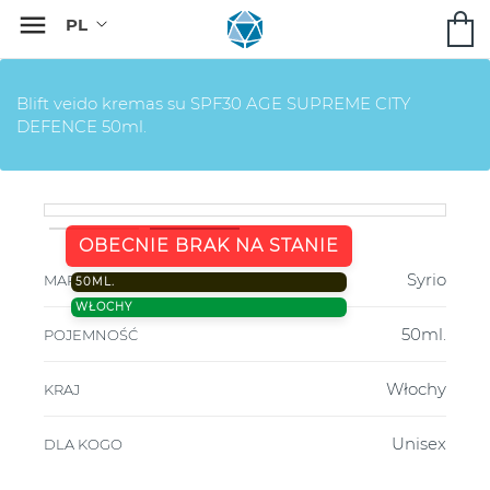

Blift veido kremas su SPF30 AGE SUPREME CITY
DEFENCE 50ml.
OBECNIE BRAK NA STANIE
Syrio
MARKA
50ML.
WŁOCHY
50ml.
POJEMNOŚĆ
Włochy
KRAJ
Unisex
DLA KOGO