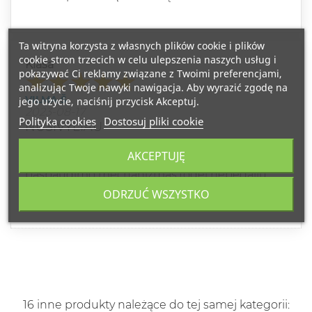
Ta witryna korzysta z własnych plików cookie i plików
cookie stron trzecich w celu ulepszenia naszych usług i
Klasa
pokazywać Ci reklamy związane z Twoimi preferencjami,
analizując Twoje nawyki nawigacja. Aby wyrazić zgodę na
VILMA Š
jego użycie, naciśnij przycisk Akceptuj.
2023-08-17
Polityka cookies
Dostosuj pliki cookie
NUSIVYLIAU
AKCEPTUJĘ
Panaudojus nepilną mėnesį sugedo
paspaudimo mechanizmas,todėl nebegaliu
naudoti...Likau be veido kremo per atostogas...
ODRZUĆ WSZYSTKO
16 inne produkty należące do tej samej kategorii: