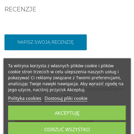
RECENZJE
NAPISZ SWOJĄ RECENZJĘ
Ta witryna korzysta z własnych plików cookie i plików
cookie stron trzecich w celu ulepszenia naszych usług i
pokazywać Ci reklamy związane z Twoimi preferencjami,
analizując Twoje nawyki nawigacja. Aby wyrazić zgodę na
16 inne produkty należące do tej samej kategorii:
jego użycie, naciśnij przycisk Akceptuj.
Polityka cookies
Dostosuj pliki cookie
AKCEPTUJĘ
OBECNIE BRAK NA STANIE
50 ML.
ODRZUĆ WSZYSTKO
WŁOCHY