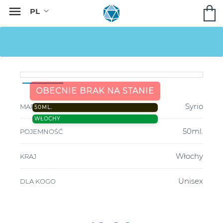

OBECNIE BRAK NA STANIE
Syrio
MARKA
50ML.
WŁOCHY
50ml.
POJEMNOŚĆ
Włochy
KRAJ
Unisex
DLA KOGO