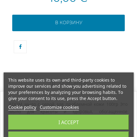
В КОРЗИНУ
This website uses its own and third-party cookies to
ОПИСАНИЕ
improve our services and show you advertising related to
your preferences by analyzing your browsing habits. To
give your consent to its use, press the Accept button.
EDOM мыло с серой для проблемной кожи 100гр Это
Cookie policy
Customize cookies
мыло для красоты и здоровья, обогащенное
минералами Мертвого моря, серой и черной грязью,
I ACCEPT
удаляет грязь, помогает при угревой сыпи, псориазе и
экземе. Он также содержит оливковое масло и алоэ