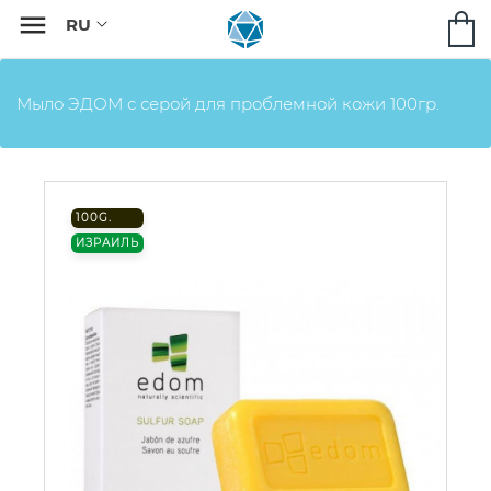

Мыло ЭДОМ с серой для проблемной кожи 100гр.
100G.
ИЗРАИЛЬ