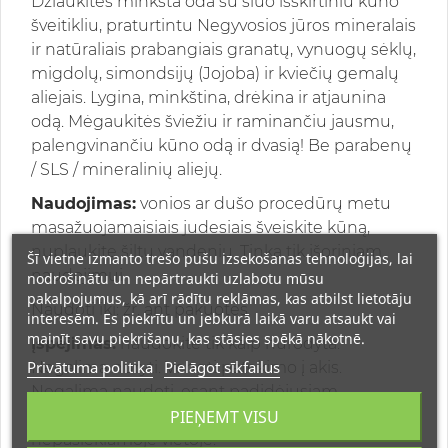
Džiaukitės minkšta oda su šiuo išskirtiniu kūno
šveitikliu, praturtintu Negyvosios jūros mineralais
ir natūraliais prabangiais granatų, vynuogų sėklų,
migdolų, simondsijų (Jojoba) ir kviečių gemalų
aliejais. Lygina, minkština, drėkina ir atjaunina
odą. Mėgaukitės šviežiu ir raminančiu jausmu,
palengvinančiu kūno odą ir dvasią! Be parabenų
/ SLS / mineralinių aliejų.
Naudojimas:
vonios ar dušo procedūrų metu
masažuojamaisiais judesiais šveiskite kūną,
nuplaukite šiltu vandeniu. Tinka tik išoriniam
Šī vietne izmanto trešo pušu izsekošanas tehnoloģijas, lai
naudojimui.
nodrošinātu un nepārtraukti uzlabotu mūsu
pakalpojumus, kā arī rādītu reklāmas, kas atbilst lietotāju
Naudoti iki: žr. ant pakuotės.
interesēm. Es piekrītu un jebkurā laikā varu atsaukt vai
mainīt savu piekrišanu, kas stāsies spēkā nākotnē.
Įspėjimas:
naudokite tik kaip nurodyta.
Privātuma politika
Pielāgot sīkfailus
Negalima nuryti. Vengti patekimo į akis.
Negalima naudoti, esant padidėjusiam
PIEŅEMT VISU
jautrumui vienam iš ingredientų. Laikyti vaikams
nepasiekiamoje vietoje.