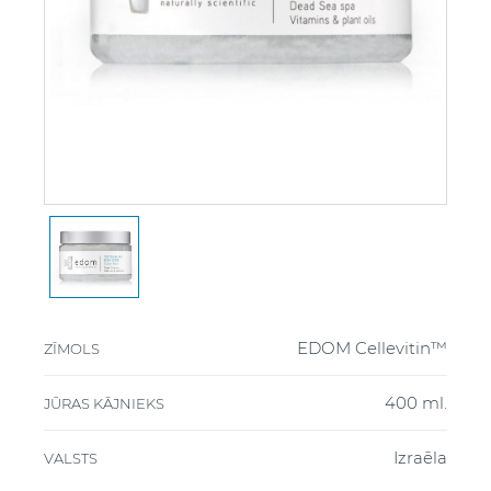
EDOM Cellevitin™
ZĪMOLS
400 ml.
JŪRAS KĀJNIEKS
Izraēla
VALSTS