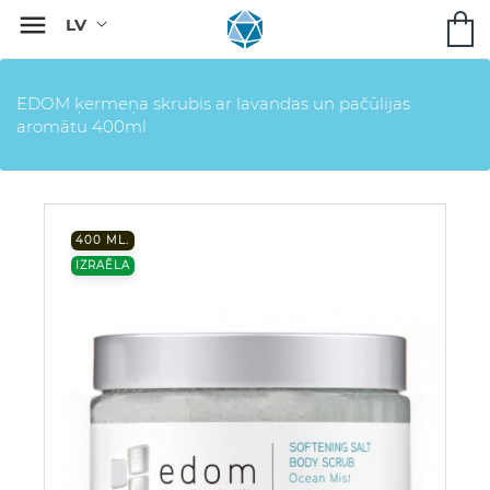

EDOM ķermeņa skrubis ar lavandas un pačūlijas
aromātu 400ml
400 ML.
IZRAĒLA