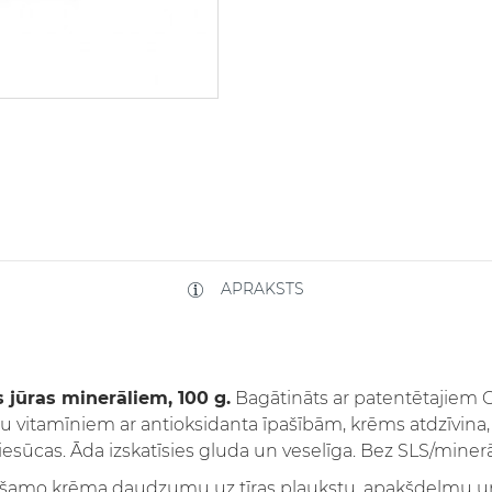
APRAKSTS
jūras minerāliem, 100 g.
Bagātināts ar patentētajiem C
gu vitamīniem ar antioksidanta īpašībām, krēms atdzīvina
iesūcas. Āda izskatīsies gluda un veselīga. Bez SLS/miner
ešamo krēma daudzumu uz tīras plaukstu, apakšdelmu un 