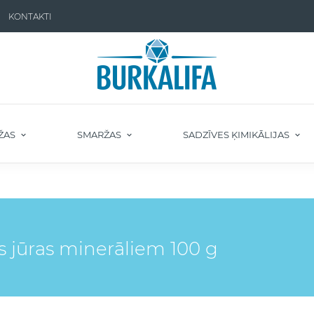
KONTAKTI
ŽAS
SMARŽAS
SADZĪVES ĶIMIKĀLIJAS
 jūras minerāliem 100 g