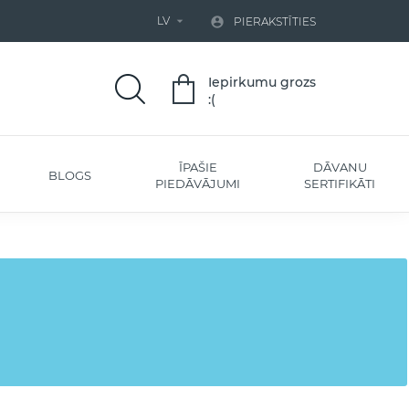
LV


PIERAKSTĪTIES
Iepirkumu grozs
:(
ĪPAŠIE
DĀVANU
BLOGS
PIEDĀVĀJUMI
SERTIFIKĀTI