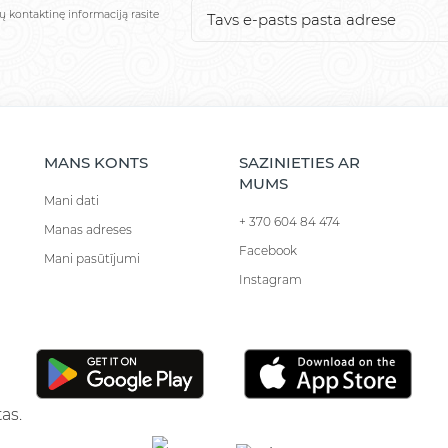
ų kontaktinę informaciją rasite
MANS KONTS
SAZINIETIES AR
MUMS
Mani dati
+ 370 604 84 474
Manas adreses
Facebook
Mani pasūtījumi
Instagram
as.