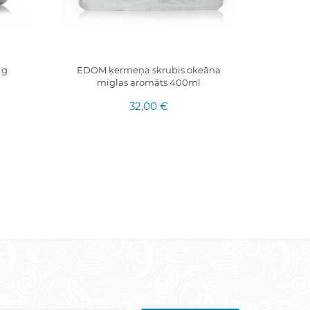
 g
EDOM ķermeņa skrubis okeāna
COLLAGE
miglas aromāts 400ml
ar vit
32,00 €