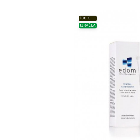
100 G.
IZRAĒLA