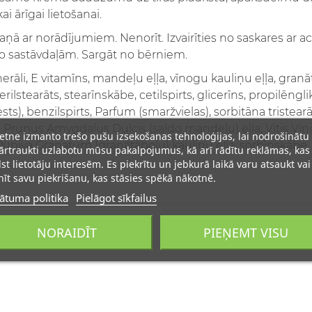
ai ārīgai lietošanai.
kaņā ar norādījumiem. Nenorīt. Izvairīties no saskares ar 
o sastāvdaļām. Sargāt no bērniem.
rāli, E vitamīns, mandeļu eļļa, vīnogu kauliņu eļļa, granāt
erilstearāts, stearīnskābe, cetilspirts, glicerīns, propilēngl
ts), benzilspirts, Parfum (smaržvielas), sorbitāna tristearā
be, Prunus Amygdalus Dulcis (saldo mandeļu) eļļa, Vitis Vini
ietne izmanto trešo pušu izsekošanas tehnoloģijas, lai nodrošinātu
, Puniva Granatum (granātābolu) kauliņu eļļa, sorbīnskābe.
rtraukti uzlabotu mūsu pakalpojumus, kā arī rādītu reklāmas, kas
lst lietotāju interesēm. Es piekrītu un jebkurā laikā varu atsaukt vai
īt savu piekrišanu, kas stāsies spēkā nākotnē.
ātuma politika
Pielāgot sīkfailus
NORAIDĪT
PIEŅEMT VISU