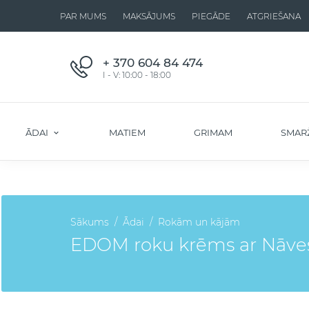
PAR MUMS
MAKSĀJUMS
PIEGĀDE
ATGRIEŠANA
+ 370 604 84 474
I - V: 10:00 - 18:00
ĀDAI
MATIEM
GRIMAM
SMAR
Sākums
Ādai
Rokām un kājām
EDOM roku krēms ar Nāves