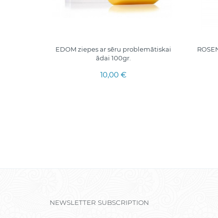
 normālai
EDOM ziepes ar sēru problemātiskai
ROSENA
0gr.
ādai 100gr.
10,00 €
NEWSLETTER SUBSCRIPTION