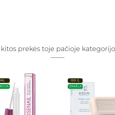
 kitos prekės toje pačioje kategorijo
 ML
100 G.
NCIJA
IZRAĒLA