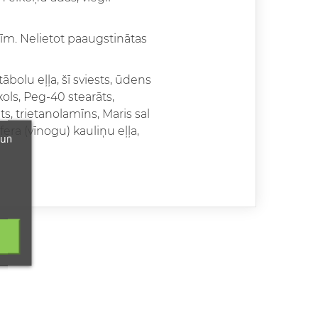
acīm. Nelietot paaugstinātas
ābolu eļļa, šī sviests, ūdens
ikols, Peg-40 stearāts,
ts, trietanolamīns, Maris sal
fera (vīnogu) kauliņu eļļa,
 un