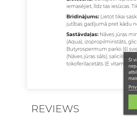
iemasējiet, līdz tas iesūcas. Tik
Brīdinājums:
Lietot tikai sas
jutības gadījumā pret kādu n
Sastāvdaļas:
Nāves jūras mine
(Aqua), izopropilmiristāts, glic
Butyrospermum parkii (šī svies
(Nāves jūras sāls), salicilskā
Šī v
tokoferilacetāts (E vitamīns)
nepā
atbi
main
Priv
REVIEWS