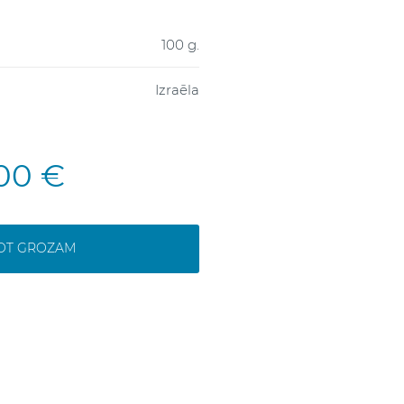
100 g.
Izraēla
,00 €
NOT GROZAM