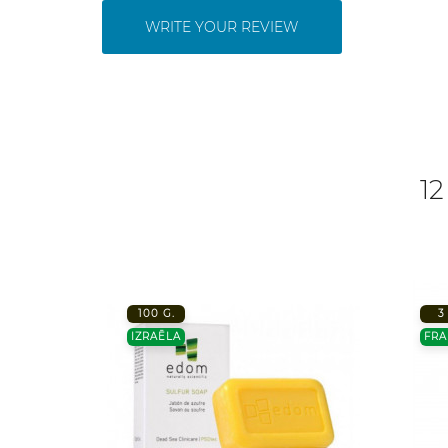
WRITE YOUR REVIEW
12
100 G.
3
IZRAĒLA
FRA