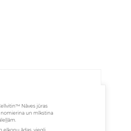
ellvitin™ Nāves jūras
, nomierina un mīkstina
āleļļām.
elkoņu ādas, viegli