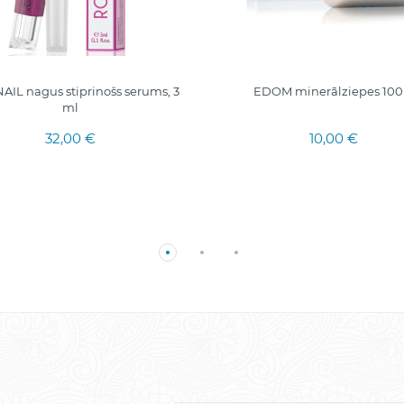
IL nagus stiprinošs serums, 3
EDOM minerālziepes 100
ml
32,00 €
10,00 €