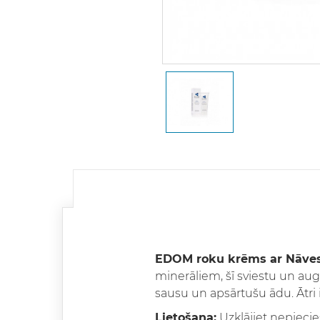
EDOM roku krēms ar Nāves 
minerāliem, šī sviestu un au
sausu un apsārtušu ādu. Ātri 
Lietošana:
Uzklājiet nepieci