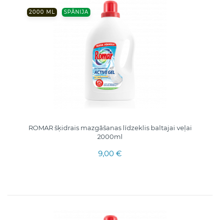
2000 ML
SPĀNIJA
ROMAR šķidrais mazgāšanas līdzeklis baltajai veļai
2000ml
9,00 €