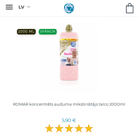

2000 ML
SPĀNIJA
ROMAR koncentrēts auduma mīkstinātājs talco 2000ml
5,90 €