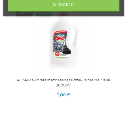
NORAIDĪT
2000 ML
SPĀNIJA
ROMAR šķidrais mazgāšanas līdzeklis melnai veļai
2000ml
9,00 €