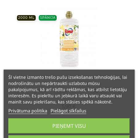
2000 ML
SPĀNIJA
Šī vietne izmanto trešo pušu izsekošanas tehnoloģijas, lai
nodrošinātu un nepārtraukti uzlabotu mūsu
pakalpojumus, kā arī rādītu reklāmas, kas atbilst lietotāju
ROMAR koncentrēts auduma mīkstinātājs jasmīns un
interesēm. Es piekrītu un jebkurā laikā varu atsaukt vai
vaniļa 2000ml
mainīt savu piekrišanu, kas stāsies spēkā nākotnē.
5,90 €
Privātuma politika
Pielāgot sīkfailus
PIEŅEMT VISU