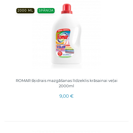
2000 ML
SPĀNIJA
ROMAR šķidrais mazgāšanas līdzeklis krāsainai veļai
2000ml
9,00 €