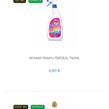
750 ML
SPĀNIJA
ROMAR TRAIPU TĪRĪTĀJS, 750ML
6,90 €
2000 ML
SPĀNIJA