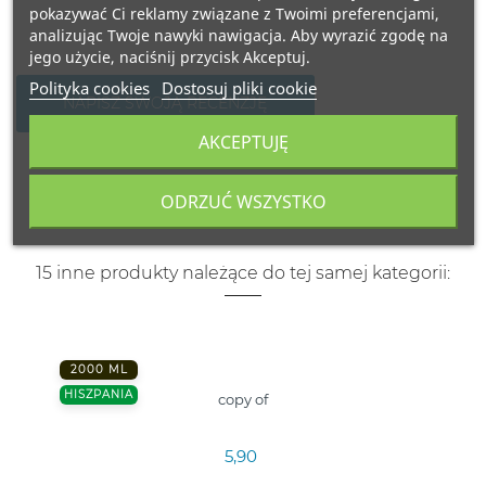
pokazywać Ci reklamy związane z Twoimi preferencjami,
analizując Twoje nawyki nawigacja. Aby wyrazić zgodę na
jego użycie, naciśnij przycisk Akceptuj.
Polityka cookies
Dostosuj pliki cookie
NAPISZ SWOJĄ RECENZJĘ
AKCEPTUJĘ
ODRZUĆ WSZYSTKO
15 inne produkty należące do tej samej kategorii:
2000 ML
HISZPANIA
copy of
5,90