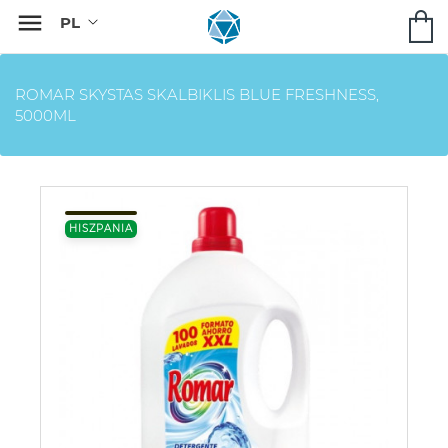

ROMAR SKYSTAS SKALBIKLIS BLUE FRESHNESS,
5000ML
HISZPANIA