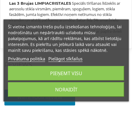
Speciāls tīrīšanas līdzeklis ar
Las 3 Brujas LIMPIACRISTALES
aerosolu stikla virsmām, piemēram, spoguļiem, logiem, stikla
fasādēm, jumta logiem. Efektīvi noņem netīrumus no stikla
virsmām un atstāj patīkamu aromātu. Satur līdz 5% smaržvielu.
Lietojums:
Šī vietne izmanto trešo pušu izsekošanas tehnoloģijas, lai
Izsmidziniet tieši uz netīrās virsmas un noslaukiet ar papīra dvieli
nodrošinātu un nepārtraukti uzlabotu mūsu
vai mīkstu drānu.
pakalpojumus, kā arī rādītu reklāmas, kas atbilst lietotāju
interesēm. Es piekrītu un jebkurā laikā varu atsaukt vai
mainīt savu piekrišanu, kas stāsies spēkā nākotnē.
Privātuma politika
Pielāgot sīkfailus
REVIEWS
PIEŅEMT VISU
NORAIDĪT
WRITE YOUR REVIEW