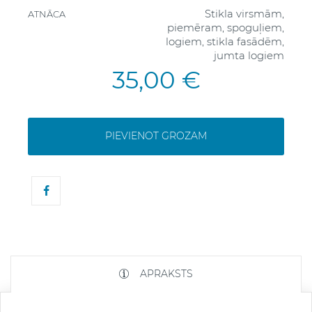
Stikla virsmām,
ATNĀCA
piemēram, spoguļiem,
logiem, stikla fasādēm,
jumta logiem
35,00 €
PIEVIENOT GROZAM
APRAKSTS