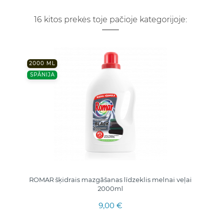
16 kitos prekės toje pačioje kategorijoje:
2000 ML
SPĀNIJA
ROMAR šķidrais mazgāšanas līdzeklis melnai veļai
2000ml
9,00 €