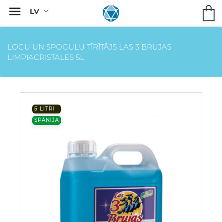

LOGU UN SPOGUĻU TĪRĪTĀJS LAS 3 BRUJAS
LIMPIACRISTALES 5L
5 LITRI
SPĀNIJA