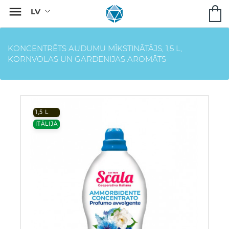

KONCENTRĒTS AUDUMU MĪKSTINĀTĀJS, 1,5 L,
KORNVOLAS UN GARDENIJAS AROMĀTS
1,5 L
ITĀLIJA