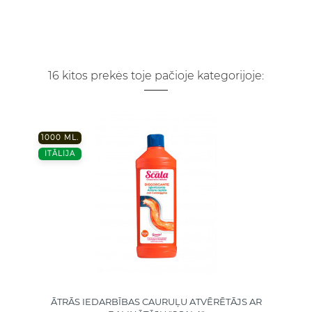
16 kitos prekės toje pačioje kategorijoje:
1000 ML.
ITĀLIJA
ĀTRĀS IEDARBĪBAS CAURUĻU ATVĒRĒTĀJS AR