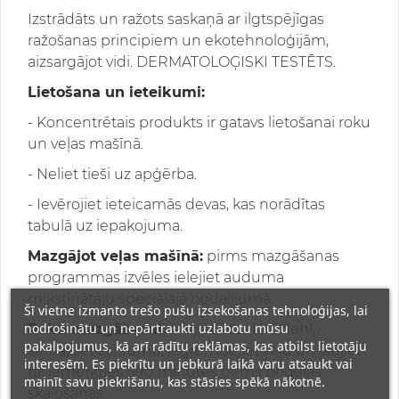
Izstrādāts un ražots saskaņā ar ilgtspējīgas
ražošanas principiem un ekotehnoloģijām,
aizsargājot vidi. DERMATOLOĢISKI TESTĒTS.
Lietošana un ieteikumi:
- Koncentrētais produkts ir gatavs lietošanai roku
un veļas mašīnā.
- Neliet tieši uz apģērba.
- Ievērojiet ieteicamās devas, kas norādītas
tabulā uz iepakojuma.
Mazgājot veļas mašīnā:
pirms mazgāšanas
programmas izvēles ielejiet auduma
mīkstinātāju speciālajā nodalījumā.
Šī vietne izmanto trešo pušu izsekošanas tehnoloģijas, lai
nodrošinātu un nepārtraukti uzlabotu mūsu
Roku mazgāšanai:
ielejiet līdzekli ūdenī,
pakalpojumus, kā arī rādītu reklāmas, kas atbilst lietotāju
samaisiet šķīdumu, iegremdējiet veļu un ļaujiet
interesēm. Es piekrītu un jebkurā laikā varu atsaukt vai
tai iemērkties 5/10 minūtes pirms pēdējās
mainīt savu piekrišanu, kas stāsies spēkā nākotnē.
skalošanas.