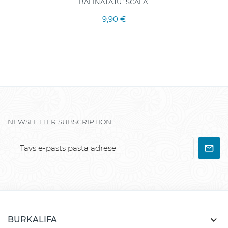
BALINĀTĀJU "SCALA"
9,90 €
NEWSLETTER SUBSCRIPTION

BURKALIFA