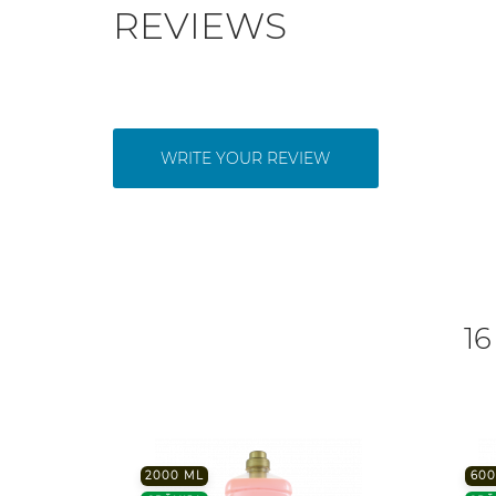
REVIEWS
WRITE YOUR REVIEW
16
2000 ML
600