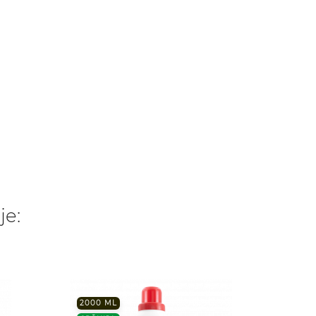
je:
2000 ML
SPĀNIJ