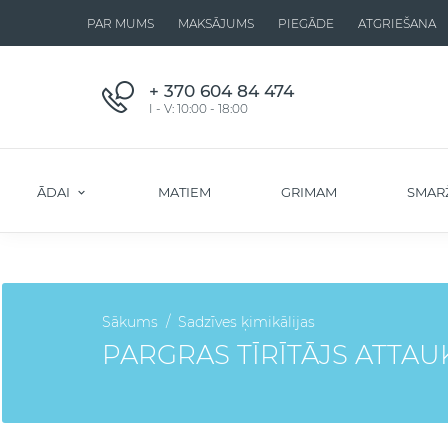
PAR MUMS
MAKSĀJUMS
PIEGĀDE
ATGRIEŠANA
+ 370 604 84 474
I - V: 10:00 - 18:00
ĀDAI
MATIEM
GRIMAM
SMAR
Sākums
Sadzīves ķimikālijas
PARGRAS TĪRĪTĀJS ATTAUK