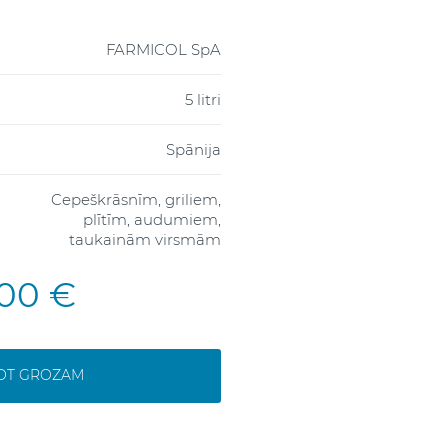
FARMICOL SpA
5 litri
Spānija
Cepeškrāsnīm, griliem,
plītīm, audumiem,
taukainām virsmām
,00 €
NOT GROZAM