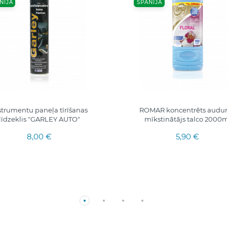
NIJA
SPĀNIJA
strumentu paneļa tīrīšanas
ROMAR koncentrēts aud
līdzeklis "GARLEY AUTO"
mīkstinātājs talco 2000
8,00 €
5,90 €