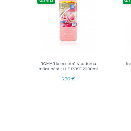
SPĀNIJA
SPĀ
ĀJS
ROMAR koncentrēts auduma
In
AM,
mīkstinātājs HIP ROSE 2000ml
UMIEM
5,90 €