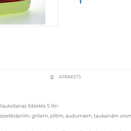
APRAKSTS
aukošanas līdzeklis 5 litri
is cepeškrāsnīm, griliem, plītīm, audumiem, taukainām vi