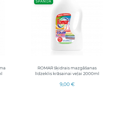
SPĀNIJA
uma
ROMAR šķidrais mazgāšanas
LAS
ml
līdzeklis krāsainai veļai 2000ml
UNIVERS
ANTI
9,00 €