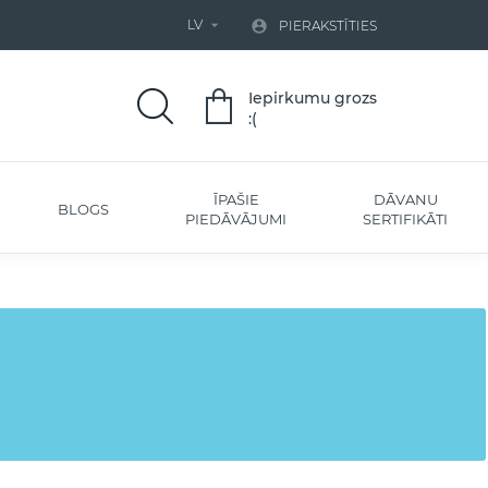
LV


PIERAKSTĪTIES
Iepirkumu grozs
:(
ĪPAŠIE
DĀVANU
BLOGS
PIEDĀVĀJUMI
SERTIFIKĀTI