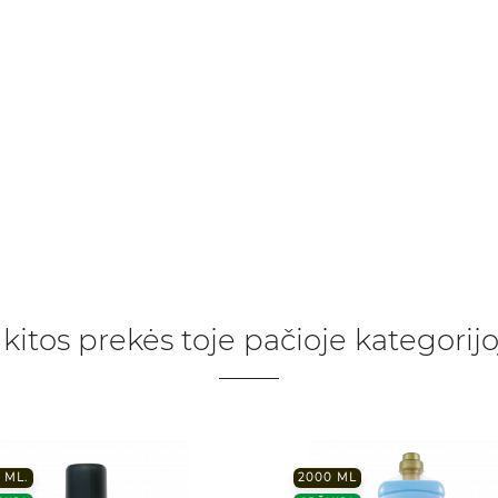
 kitos prekės toje pačioje kategorijo
 ML.
2000 ML