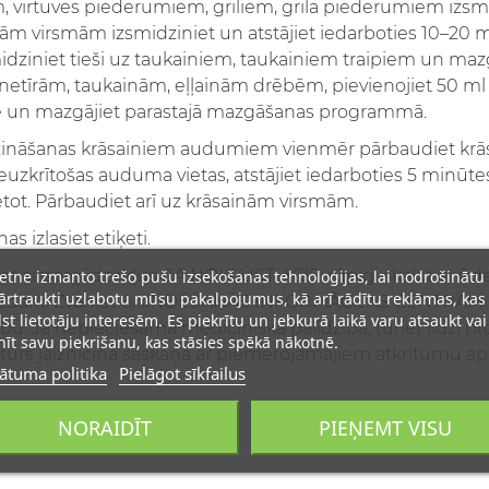
 virtuves piederumiem, griliem, grila piederumiem izsmid
īrām virsmām izsmidziniet un atstājiet iedarboties 10–20 
dziniet tieši uz taukainiem, taukainiem traipiem un mazg
oti netīrām, taukainām, eļļainām drēbēm, pievienojiet 50
nē un mazgājiet parastajā mazgāšanas programmā.
ināšanas krāsainiem audumiem vienmēr pārbaudiet krās
, neuzkrītošas auduma vietas, atstājiet iedarboties 5 minūte
 lietot. Pārbaudiet arī uz krāsainām virsmām.
as izlasiet etiķeti.
ietne izmanto trešo pušu izsekošanas tehnoloģijas, lai nodrošinātu
iet aizsarglīdzekļus. JA NOKĻŪST ACĪS: rūpīgi skalot ar ūd
rtraukti uzlabotu mūsu pakalpojumus, kā arī rādītu reklāmas, kas
egli izdarīt. Zvaniet SAINDĒŠANĀS INFORMĀCIJAS CENTRAM p
lst lietotāju interesēm. Es piekrītu un jebkurā laikā varu atsaukt vai
bu. Ja nepieciešama medicīniska palīdzība, turiet līdzi 
īt savu piekrišanu, kas stāsies spēkā nākotnē.
Saturs jāiznīcina saskaņā ar piemērojamajiem atkritumu 
ātuma politika
Pielāgot sīkfailus
NORAIDĪT
PIEŅEMT VISU