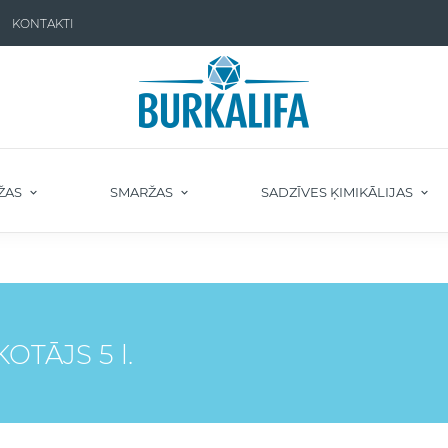
KONTAKTI
ŽAS
SMARŽAS
SADZĪVES ĶIMIKĀLIJAS
OTĀJS 5 l.