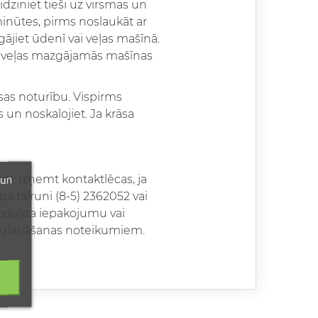
ziniet tieši uz virsmas un
minūtes, pirms noslaukāt ar
ājiet ūdenī vai veļas mašīnā.
 ml veļas mazgājamās mašīnas
as noturību. Vispirms
s un noskalojiet. Ja krāsa
 un
eni. Izņemt kontaktlēcas, ja
a tālruni (8-5) 2362052 vai
produkta iepakojumu vai
apglabāšanas noteikumiem.