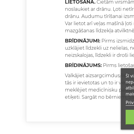
LIETOŠANA.
Cietām virsmām,
noslaukiet ar drānu. Ļoti net
drānu. Audumu tīrīšanai izsmi
Var lietot arī veļas mašīnā ļ
mazgāšanas līdzekļa atvilkt
BRĪDINĀJUMI:
Pirms izsmidz
uzklājiet līdzekli uz nelielas
neizskalojas, līdzekli ir droši
BRĪDINĀJUMS:
Pirms lietošan
Šī v
Valkājiet aizsargcimdus/lietoj
nepā
tās ir ievietotas un to ir vi
atbi
meklējiet medicīnisku palīdzī
main
etiķeti. Sargāt no bērniem. 
Priv