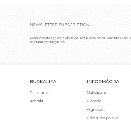
NEWSLETTER SUBSCRIPTION
Prenumeratos galėsite atsisakyti bet kuriuo metu. Tam tikslui mūs
parduotuvės taisyklėse.
BURKALIFA
INFORMĀCIJA
Par mums
Maksājums
Kontakti
Piegāde
Atgriešana
Privātuma politika