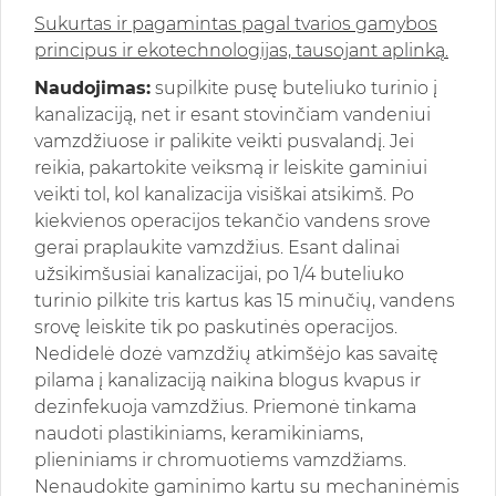
Sukurtas ir pagamintas pagal tvarios gamybos
principus ir ekotechnologijas, tausojant aplinką.
Naudojimas:
supilkite pusę buteliuko turinio į
kanalizaciją, net ir esant stovinčiam vandeniui
vamzdžiuose ir palikite veikti pusvalandį. Jei
reikia, pakartokite veiksmą ir leiskite gaminiui
veikti tol, kol kanalizacija visiškai atsikimš. Po
kiekvienos operacijos tekančio vandens srove
gerai praplaukite vamzdžius. Esant dalinai
užsikimšusiai kanalizacijai, po 1/4 buteliuko
turinio pilkite tris kartus kas 15 minučių, vandens
srovę leiskite tik po paskutinės operacijos.
Nedidelė dozė vamzdžių atkimšėjo kas savaitę
pilama į kanalizaciją naikina blogus kvapus ir
dezinfekuoja vamzdžius. Priemonė tinkama
naudoti plastikiniams, keramikiniams,
plieniniams ir chromuotiems vamzdžiams.
Nenaudokite gaminimo kartu su mechaninėmis