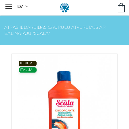

ĀTRĀS IEDARBĪBAS CAURUĻU ATVĒRĒTĀJS AR
BALINĀTĀJU "SCALA"
1000 ML.
ITĀLIJA