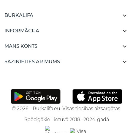

BURKALIFA

INFORMĀCIJA

MANS KONTS

SAZINIETIES AR MUMS
© 2026 - Burkalifa.eu. Visas tiesības aizsargātas.
Spēcīgākie Lietuvā 2018.–2024. gadā