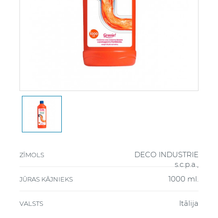
DECO INDUSTRIE
ZĪMOLS
s.c.p.a.,
1000 ml.
JŪRAS KĀJNIEKS
Itālija
VALSTS