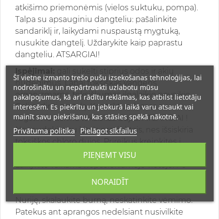
atkišimo priemonėmis (vielos suktuku, pompa).
Talpa su apsauginiu dangteliu: pašalinkite
sandariklį ir, laikydami nuspaustą mygtuką,
nusukite dangtelį. Uždarykite kaip paprastu
dangteliu. ATSARGIAI!
Įspėjimai:
gali sukelti stiprius odos ir akių
Šī vietne izmanto trešo pušu izsekošanas tehnoloģijas, lai
nudegimus. Labai toksiškas vandens
nodrošinātu un nepārtraukti uzlabotu mūsu
organizmams, toksiškumas ilgalaikio poveikio.
pakalpojumus, kā arī rādītu reklāmas, kas atbilst lietotāju
Gali ėsdinti metalą. Kontaktuodamas su
interesēm. Es piekrītu un jebkurā laikā varu atsaukt vai
mainīt savu piekrišanu, kas stāsies spēkā nākotnē.
rūgštimis išskiria toksiškas dujas. ATSARGIAI !
Nenaudokite su kitais produktais, nes išsiskiria
Privātuma politika
Pielāgot sīkfailus
toksiškos chloro dujos. Prireikus kreipkitės į
gydytoją, turėkite pakuotę arba produkto etiketę.
PIEŅEMT VISU
Laikykite vaikams nepasiekiamoje vietoje. Po
naudojimo kruopščiai nusiplaukite rankas.
NORAIDĪT
Dėvėkite akių ir veido apsaugos priemones.
Nuriję, skalaukite burną, neskatinkite vėmimo.
Patekus ant aprangos nedelsiant nusivilkite