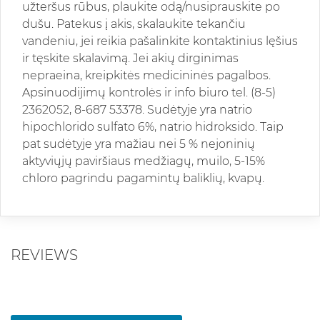
užteršus rūbus, plaukite odą/nusiprauskite po
dušu. Patekus į akis, skalaukite tekančiu
vandeniu, jei reikia pašalinkite kontaktinius lęšius
ir tęskite skalavimą. Jei akių dirginimas
nepraeina, kreipkitės medicininės pagalbos.
Apsinuodijimų kontrolės ir info biuro tel. (8-5)
2362052, 8-687 53378. Sudėtyje yra natrio
hipochlorido sulfato 6%, natrio hidroksido. Taip
pat sudėtyje yra mažiau nei 5 % nejoninių
aktyviųjų paviršiaus medžiagų, muilo, 5-15%
chloro pagrindu pagamintų baliklių, kvapų.
REVIEWS