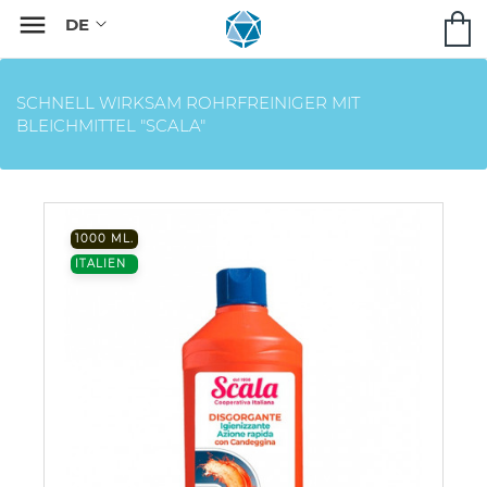

SCHNELL WIRKSAM ROHRFREINIGER MIT
BLEICHMITTEL "SCALA"
1000 ML.
ITALIEN