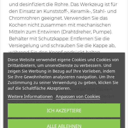
und desinfiziert die Rohre. Das Werkzeug ist für
den Einsatz an Kunststoff-, Keramik-, Stahl- und
Chromrohren geeignet. Verwenden Sie das
Kochen nicht zusammen mit mechanischen
Mitteln zum Entwirren (Drahtdreher, Pumpe).
Behälter mit Schutzkappe: Entfernen Sie die
Versiegelung und schrauben Sie die Kappe ab,
während Sie den Knopf gedrückt halten.
Schließt wie eine normale Kappe. VORSICHT!
Diese Website verwendet eigene Cookies und Cookies von
Drittanbietern, um unsereDienste zu verbessern. Und
Warnungen:
Kann schwere Haut- und
zeigen Sie Werbung in Bezug auf Ihre Vorlieben, indem
Augenverbrennungen verursachen. Sehr giftig
Sie Ihre Gewohnheiten analysieren navigation. Um Ihre
Zustimmung zu seiner Verwendung zu geben, klicken Sie
für Wasserorganismen, Langzeittoxizität. Kann
auf die Schaltfläche Akzeptieren.
Metall angreifen. Setzt bei Kontakt mit Säuren
Weitere Informationen
Anpassen von Cookies
giftige Gase frei. VORSICHT! Nicht mit anderen
Produkten verwenden, da giftiges Chlorgas
ICH AKZEPTIERE
freigesetzt wird. Konsultieren Sie
gegebenenfalls einen Arzt und halten Sie die
Verpackung oder das Produktetikett bereit.
ALLE ABLEHNEN