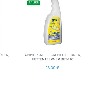
ITALIEN
SPANI
ÜLER,
UNIVERSAL FLECKENENTFERNER,
ROMAR 
FETTENTFERNER BETA 10
18,00 €