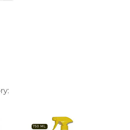
ry:
750 ML.
750 M