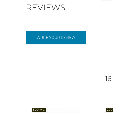
REVIEWS
WRITE YOUR REVIEW
16
500 ML.
200