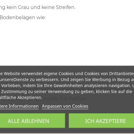
ng kein Grau und keine Streifen.
 Bodenbelägen wie:
e Website verwendet eigene Cookies und Cookies von Drittanbiete
unsereDienste zu verbessern. Und zeigen Sie Werbung in Bezug a
 Vorlieben, indem Sie Ihre Gewohnheiten analysieren navigation.
Reiniger in 5 Liter Wasser geben und die gewünschten O
 Zustimmung zu seiner Verwendung zu geben, klicken Sie auf die
ltfläche Akzeptieren.
15 % nichtionische Tenside, 5 % Parfüm.
tere Informationen
Anpassen von Cookies
ALLE ABLEHNEN
ICH AKZEPTIERE