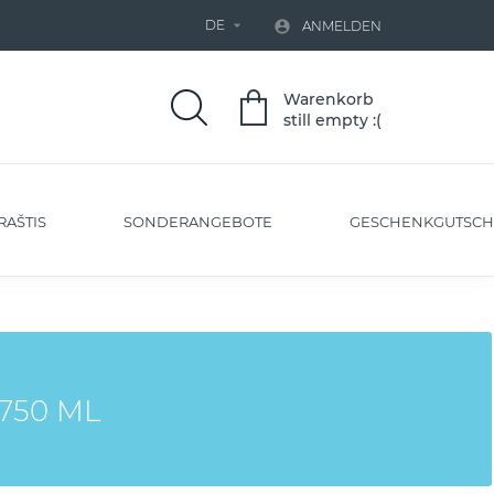
DE


ANMELDEN
Warenkorb
still empty :(
RAŠTIS
SONDERANGEBOTE
GESCHENKGUTSCH
750 ML