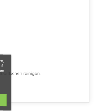
rn,
uf
 Um
berflächen reinigen.