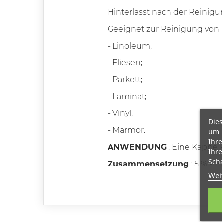
Hinterlässt nach der Reinigu
Geeignet zur Reinigung von
- Linoleum;
- Fliesen;
- Parkett;
- Laminat;
- Vinyl;
Dies
- Marmor.
um 
Ihre
ANWENDUNG
: Eine Kappe 
Ihre
Scha
Zusammensetzung
: 5 % - 
Wei