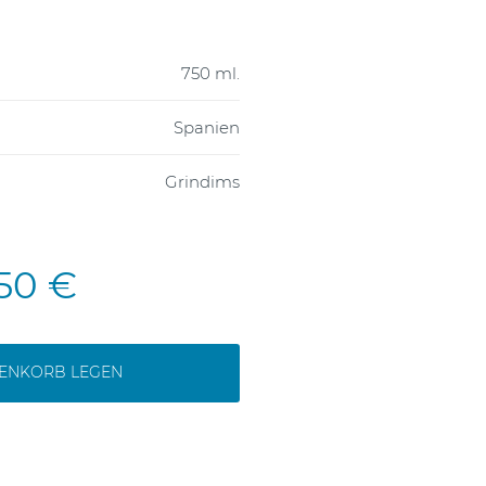
750 ml.
Spanien
Grindims
,50 €
RENKORB LEGEN