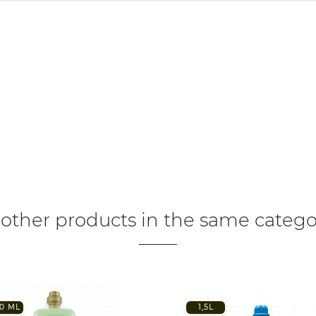
 other products in the same catego
0 ML
1,5L