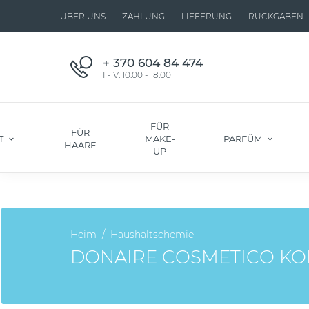
ÜBER UNS
ZAHLUNG
LIEFERUNG
RÜCKGABEN
+ 370 604 84 474
I - V: 10:00 - 18:00
FÜR
FÜR
T
MAKE-
PARFÜM
HAARE
UP
Heim
Haushaltschemie
DONAIRE COSMETICO KO