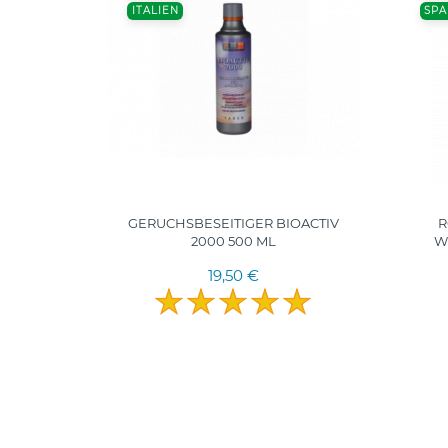
ITALIEN
SPA
RTER
GERUCHSBESEITIGER BIOACTIV
R
OTTE &
2000 500 ML
W
0ML
19,50 €