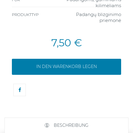
kilimėliams
Padangų blizginimo
PRODUKTTYP
priemonė
7,50 €
IN DEN WARENKORB LEGEN
BESCHREIBUNG