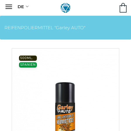

REIFENPOLIERMITTEL "Garley AUTO"
500ML.
SPANIEN