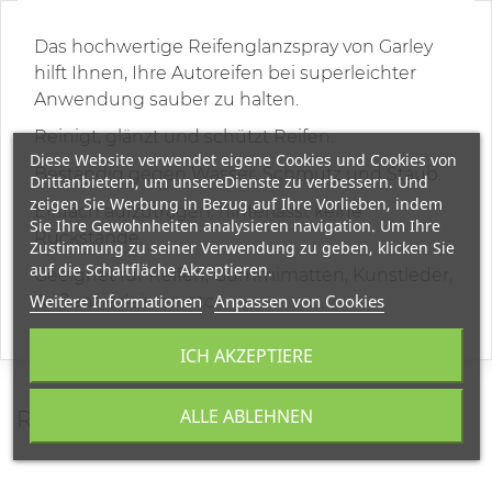
Das hochwertige Reifenglanzspray von Garley
hilft Ihnen, Ihre Autoreifen bei superleichter
Anwendung sauber zu halten.
Reinigt, glänzt und schützt Reifen.
Diese Website verwendet eigene Cookies und Cookies von
Beständig gegen Wasser, Schmutz und Staub.
Drittanbietern, um unsereDienste zu verbessern. Und
zeigen Sie Werbung in Bezug auf Ihre Vorlieben, indem
Einfach aufzutragen, hinterlässt keine
Sie Ihre Gewohnheiten analysieren navigation. Um Ihre
Rückstände.
Zustimmung zu seiner Verwendung zu geben, klicken Sie
auf die Schaltfläche Akzeptieren.
Geeignet für Reifen, Gummimatten, Kunstleder,
Weitere Informationen
Anpassen von Cookies
Außenzierleisten etc.
ICH AKZEPTIERE
ALLE ABLEHNEN
REVIEWS