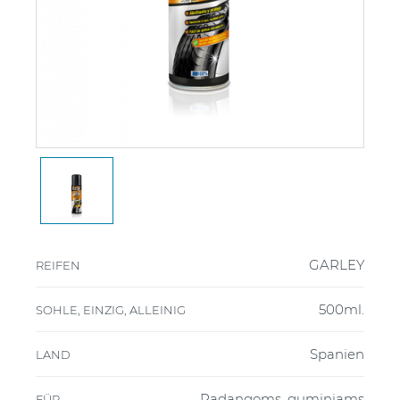
GARLEY
REIFEN
500ml.
SOHLE, EINZIG, ALLEINIG
Spanien
LAND
Padangoms, guminiams
FÜR