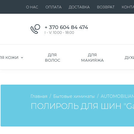
О НАС
ОПЛАТА
ДОСТАВКА
ВОЗВРАТ
КОНТ
+ 370 604 84 474
I - V: 10:00 - 18:00
ДЛЯ
ДЛЯ
ЛЯ КОЖИ
ДУХ
ВОЛОС
МАКИЯЖА
Главная
Бытовые химикаты
AUTOMOBILIA
ПОЛИРОЛЬ ДЛЯ ШИН "Gar