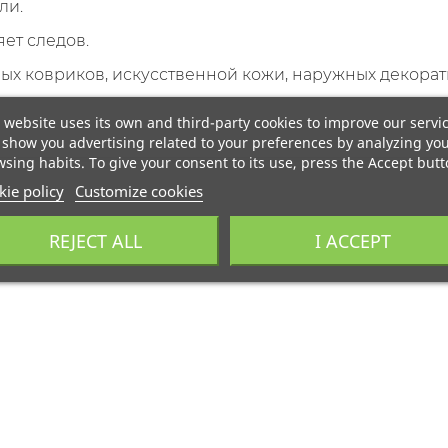
ли.
яет следов.
ых ковриков, искусственной кожи, наружных декоратив
 website uses its own and third-party cookies to improve our servi
show you advertising related to your preferences by analyzing yo
sing habits. To give your consent to its use, press the Accept butt
ie policy
Customize cookies
REJECT ALL
I ACCEPT