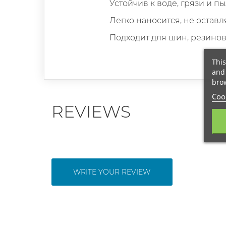
Устойчив к воде, грязи и пы
Легко наносится, не оставл
Подходит для шин, резинов
This
and 
brow
Cook
REVIEWS
WRITE YOUR REVIEW