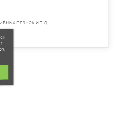
ных планок и т. д.
ces
ur
on.