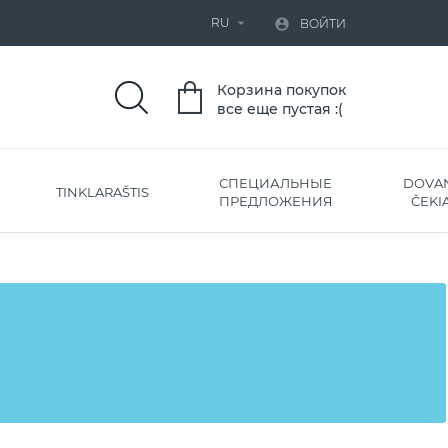
RU


ВОЙТИ
Корзина покупок
все еще пустая :(
СПЕЦИАЛЬНЫЕ
DOVA
TINKLARAŠTIS
ПРЕДЛОЖЕНИЯ
ČEKIA