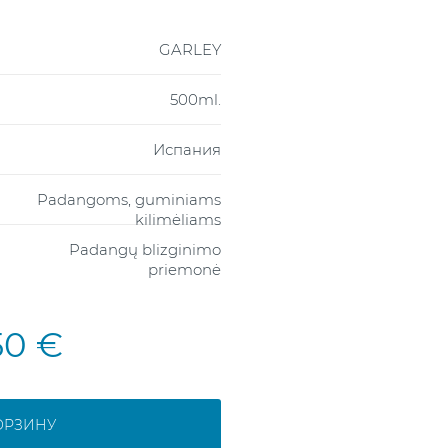
GARLEY
500ml.
Испания
Padangoms, guminiams
kilimėliams
Padangų blizginimo
priemonė
50 €
ОРЗИНУ