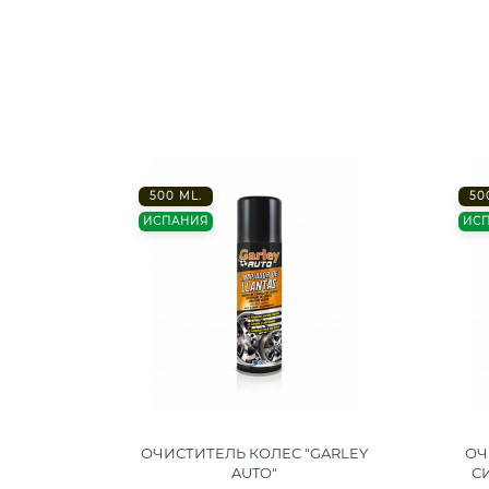
500 ML.
50
ИСПАНИЯ
ИС
Й COCO
ОЧИСТИТЕЛЬ КОЛЕС "GARLEY
ОЧ
UTO"
AUTO"
С