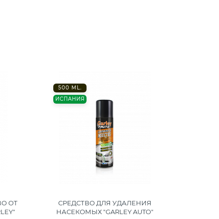
500 ML.
300 M
ИСПАНИЯ
ИСПАН
О ОТ
СРЕДСТВО ДЛЯ УДАЛЕНИЯ
ОЧИСТ
LEY"
НАСЕКОМЫХ "GARLEY AUTO"