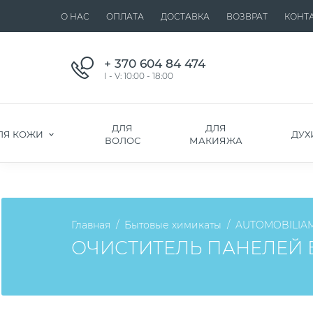
О НАС
ОПЛАТА
ДОСТАВКА
ВОЗВРАТ
КОНТ
+ 370 604 84 474
I - V: 10:00 - 18:00
ДЛЯ
ДЛЯ
ЛЯ КОЖИ
ДУХ
ВОЛОС
МАКИЯЖА
Главная
Бытовые химикаты
AUTOMOBILIA
ОЧИСТИТЕЛЬ ПАНЕЛЕЙ Б