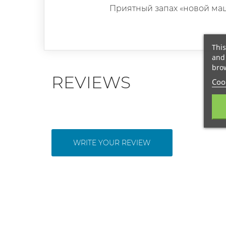
Приятный запах «новой ма
This
and 
brow
REVIEWS
Cook
WRITE YOUR REVIEW