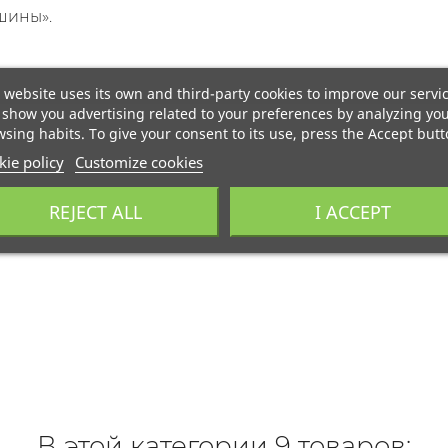
шины».
 website uses its own and third-party cookies to improve our servi
show you advertising related to your preferences by analyzing yo
sing habits. To give your consent to its use, press the Accept butt
ie policy
Customize cookies
REJECT ALL
I ACCEPT
В этой категории 9 товаров: