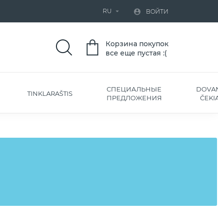
RU


ВОЙТИ
Корзина покупок
все еще пустая :(
СПЕЦИАЛЬНЫЕ
DOVA
TINKLARAŠTIS
ПРЕДЛОЖЕНИЯ
ČEKIA