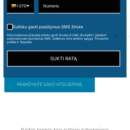
blogai, kreipkitės į Apsinuodijimų kontrolės
+370
centrą
arba gydytoją.
Sutinku gauti pasiūlymus SMS žinute
Pažymėdamas šį laukelį sutinku gauti žinutes iš UAB „Burkalifa“, įskaitant
automatizuotai siunčiamas SMS. Sutikimas nėra pirkimo sąlyga. Privatumo
politika ir Taisyklės
ATSILIEPIMAI
SUKTI RATĄ
PARAŠYKITE SAVO ATSILIEPIMĄ
9 kitos prekės toje pačioje kategorijoje: