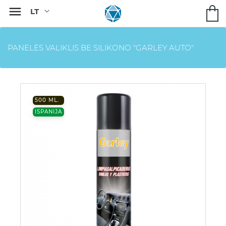

PANELĖS VALIKLIS BE SILIKONO "GARLEY AUTO"
500 ML.
ISPANIJA