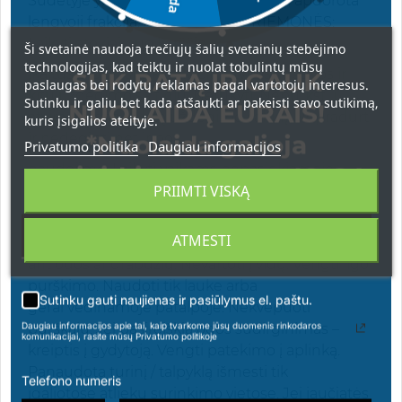
Sudėtyje yra: Nafta (naftos produktai), apdorota
lengvoji frakcija. ATSARGUMO PRIEMONĖS:
Laikyti atokiai nuo karščio,
Ši svetainė naudoja trečiųjų šalių svetainių stebėjimo
technologijas, kad teiktų ir nuolat tobulintų mūsų
įkaitusių paviršių, kibirkščių, atviros liepsnos ir
SUK RATĄ IR GAUK
paslaugas bei rodytų reklamas pagal vartotojų interesus.
kitų uždegimo šaltinių. Nerūkyti. Nepurkšti į
Sutinku ir galiu bet kada atšaukti ar pakeisti savo sutikimą,
NUOLAIDĄ EURAIS!
atvirą liepsną ar kitą uždegimo šaltinį. Nepradurti
kuris įsigalios ateityje.
*Nuolaida galioja
ir nedeginti net ir po
Privatumo politika
Daugiau informacijos
apsipirkimams nuo 49 € !
naudojimo. Laikyti vaikams nepasiekiamoje
PRIIMTI VISKĄ
vietoje. Saugoti nuo tiesioginių saulės spindulių.
Nelaikyti aukštesnėje kaip 50 °C / 122 °F
temperatūroje. Vengti patekimo į akis,
ATMESTI
ant odos ar drabužių. Nevartoti į vidų. Vengti ilgo
purškimo. Naudoti tik lauke arba
Sutinku gauti naujienas ir pasiūlymus el. paštu.
gerai vėdinamoje patalpoje. Nekvėpuoti
Daugiau informacijos apie tai, kaip tvarkome jūsų duomenis rinkodaros
purškalu. Jei pasireiškia odos sudirginimas –
komunikacijai, rasite mūsų Privatumo politikoje
kreiptis į gydytoją. Vengti patekimo į aplinką.
Panaudotą turinį / talpyklą išmesti tik
Telefono numeris
įgaliotose atliekų surinkimo vietose. Jei jaučiatės