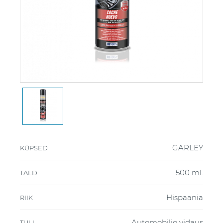
GARLEY
KÜPSED
500 ml.
TALD
Hispaania
RIIK
Automobilio vidaus
TULI