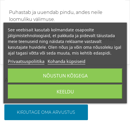
Puhastab ja uuendab pindu, andes neile
loomuliku välimuse.
Kaitseb plastikut värvimuutuse eest.
See veebisait kasutab kolmandate osapoolte
jälgimistehnoloogiaid, et pakkuda ja pidevalt täiustada
Loob kaitsekihi, mis takistab tolmu kleepumist.
meie teenuseid ning näidata reklaame vastavalt
kasutajate huvidele. Olen nõus ja võin oma nõusoleku igal
Meeldiv "uue auto" lõhn.
ajal tagasi võtta või seda muuta, mis kehtib edaspidi.
Privaatsuspoliitika
Kohanda küpsiseid
NÕUSTUN KÕIGEGA
ARVUSTUSED
KEELDU
KIRJUTAGE OMA ARVUSTUS