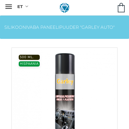

SILIKOONIVABA PANEELIPUUDER "GARLEY AUTO"
500 ML.
HISPAANIA