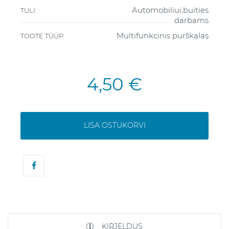
Automobiliui,buities
TULI
darbams
Multifunkcinis purškalas
TOOTE TÜÜP
4,50 €
LISA OSTUKORVI
KIRJELDUS