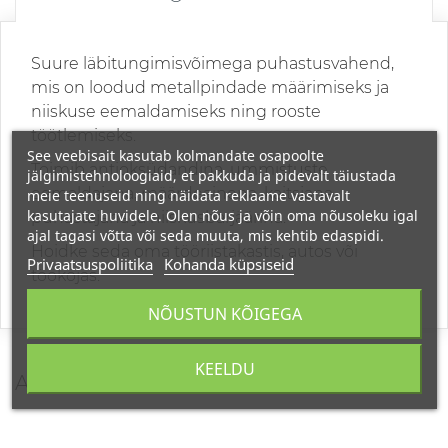
Suure läbitungimisvõimega puhastusvahend,
mis on loodud metallpindade määrimiseks ja
niiskuse eemaldamiseks ning rooste
töötlemiseks.
See veebisait kasutab kolmandate osapoolte
Toimib antioksüdandina, ummistuste
jälgimistehnoloogiaid, et pakkuda ja pidevalt täiustada
eemaldajana, määrdeainena, kaitsjana,
meie teenuseid ning näidata reklaame vastavalt
kasutajate huvidele. Olen nõus ja võin oma nõusoleku igal
puhastajana ja niiskusbarjäärina.
ajal tagasi võtta või seda muuta, mis kehtib edaspidi.
Hoidke seda oma tööriistakastis, autos või
Privaatsuspoliitika
Kohanda küpsiseid
töökojas.
NÕUSTUN KÕIGEGA
KEELDU
ARVUSTUSED