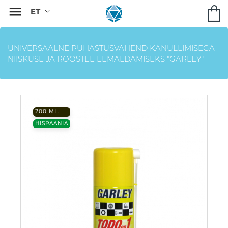

UNIVERSAALNE PUHASTUSVAHEND KANULLIMISEGA
NIISKUSE JA ROOSTEE EEMALDAMISEKS "GARLEY"
200 ML.
HISPAANIA