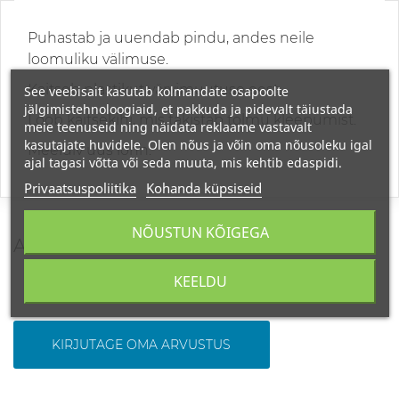
Puhastab ja uuendab pindu, andes neile
loomuliku välimuse.
Kaitseb plastikut värvimuutuse eest.
See veebisait kasutab kolmandate osapoolte
jälgimistehnoloogiaid, et pakkuda ja pidevalt täiustada
Loob kaitsekihi, mis takistab tolmu kleepumist.
meie teenuseid ning näidata reklaame vastavalt
kasutajate huvidele. Olen nõus ja võin oma nõusoleku igal
Meeldiv uus lõhn.
ajal tagasi võtta või seda muuta, mis kehtib edaspidi.
Privaatsuspoliitika
Kohanda küpsiseid
NÕUSTUN KÕIGEGA
ARVUSTUSED
KEELDU
KIRJUTAGE OMA ARVUSTUS