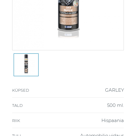
GARLEY
KÜPSED
500 ml.
TALD
Hispaania
RIIK
Automobilio vidaus
TULI