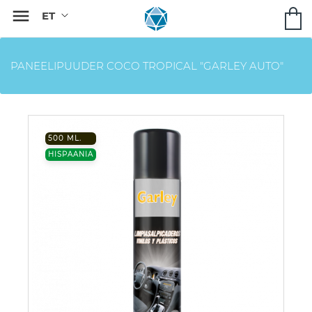

PANEELIPUUDER COCO TROPICAL "GARLEY AUTO"
500 ML.
HISPAANIA